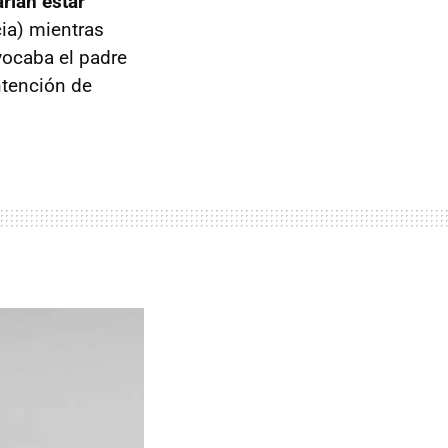
rían estar
cia) mientras
ivocaba el padre
intención de