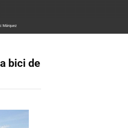
c Márquez
a bici de