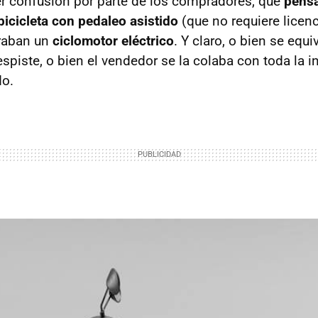
ber confusión por parte de los compradores, que
pensa
cicleta con pedaleo asistido
(que no requiere licen
raban un
ciclomotor eléctrico
. Y claro, o bien se equ
espiste, o bien el vendedor se la colaba con toda la 
o.