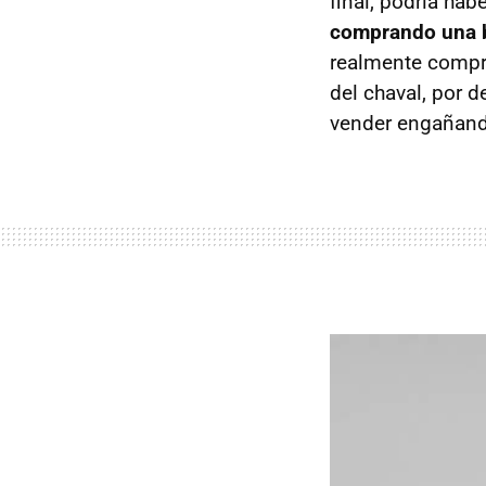
final, podría ha
comprando una bi
realmente comp
del chaval, por d
vender engañand