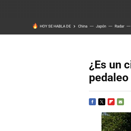
HOY SE HABLA DE
China
Japón
Radar
¿Es un c
pedaleo 
FACEBOOK
TWITTER
FLIPBOARD
E-
MAIL