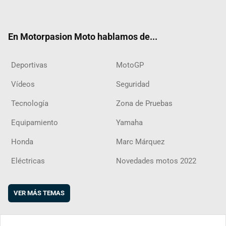
ter
ebo
ube
agra
boar
ok
m
d
En Motorpasion Moto hablamos de...
Deportivas
MotoGP
Vídeos
Seguridad
Tecnología
Zona de Pruebas
Equipamiento
Yamaha
Honda
Marc Márquez
Eléctricas
Novedades motos 2022
VER MÁS TEMAS