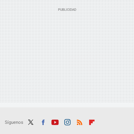
Síguenos
Twit
Fac
Yout
Inst
RSS
Flip