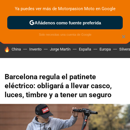
Ya puedes ver más de Motorpasion Moto en Google
ZONA DE PRUEBAS
DEPORTIVAS
MOTOS ELÉCTRICAS
Añádenos como fuente preferida
Solo necesitas una cuenta de Google
×
HOY SE HABLA DE
China
Invento
Jorge Martín
España
Europa
Silver
Barcelona regula el patinete
eléctrico: obligará a llevar casco,
luces, timbre y a tener un seguro