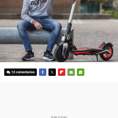
12 comentarios
FACEBOOK
TWITTER
FLIPBOARD
E-
WHATSAPP
MAIL