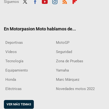
Síguenos
Twit
Fac
Yout
Inst
RSS
Flip
ter
ebo
ube
agra
boar
ok
m
d
En Motorpasion Moto hablamos de...
Deportivas
MotoGP
Vídeos
Seguridad
Tecnología
Zona de Pruebas
Equipamiento
Yamaha
Honda
Marc Márquez
Eléctricas
Novedades motos 2022
VER MÁS TEMAS