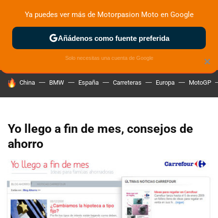
Ya puedes ver más de Motorpasion Moto en Google
ZONA DE PRUEBAS
DEPORTIVAS
MOTOS ELÉCTRICAS
Añádenos como fuente preferida
Solo necesitas una cuenta de Google
×
HOY SE HABLA DE
China
BMW
España
Carreteras
Europa
MotoGP
Yo llego a fin de mes, consejos de
ahorro