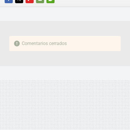
FACEBOOK
TWITTER
FLIPBOARD
E-
WHATSAPP
MAIL
Comentarios cerrados