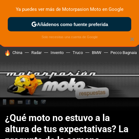
Ya puedes ver más de Motorpasion Moto en Google
ZONA DE PRUEBAS
DEPORTIVAS
MOTOS ELÉCTRICAS
Añádenos como fuente preferida
Solo necesitas una cuenta de Google
×
HOY SE HABLA DE
China
Radar
Invento
Truco
BMW
Pecco Bagnaia
¿Qué moto no estuvo a la
altura de tus expectativas? La