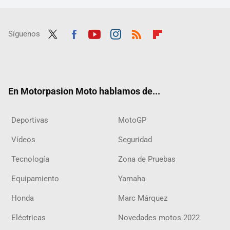
Síguenos
Twit
Fac
Yout
Inst
RSS
Flip
ter
ebo
ube
agra
boar
ok
m
d
En Motorpasion Moto hablamos de...
Deportivas
MotoGP
Vídeos
Seguridad
Tecnología
Zona de Pruebas
Equipamiento
Yamaha
Honda
Marc Márquez
Eléctricas
Novedades motos 2022