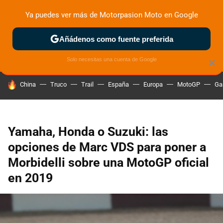
Ya puedes ver más de Motorpasion Moto en Google
ZONA DE PRUEBAS
DEPORTIVAS
MOTOS ELÉCTRICAS
Añádenos como fuente preferida
Solo necesitas una cuenta de Google
×
HOY SE HABLA DE
China
Truco
Trail
España
Europa
MotoGP
Ga
Yamaha, Honda o Suzuki: las
opciones de Marc VDS para poner a
Morbidelli sobre una MotoGP oficial
en 2019