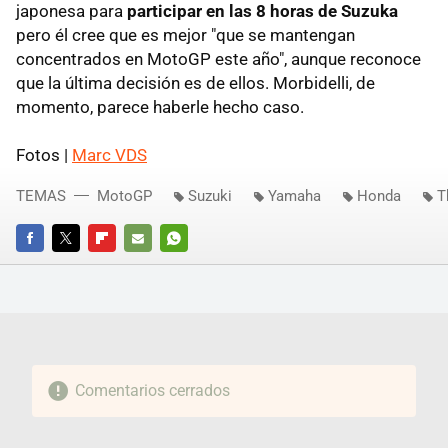
japonesa para
participar en las 8 horas de Suzuka
pero él cree que es mejor "que se mantengan
concentrados en MotoGP este año", aunque reconoce
que la última decisión es de ellos. Morbidelli, de
momento, parece haberle hecho caso.
Fotos |
Marc VDS
TEMAS
MotoGP
Suzuki
Yamaha
Honda
T
FACEBOOK
TWITTER
FLIPBOARD
E-
WHATSAPP
MAIL
Comentarios cerrados