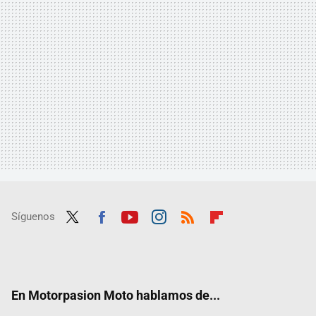
Síguenos
Twit
Fac
Yout
Inst
RSS
Flip
ter
ebo
ube
agra
boar
ok
m
d
En Motorpasion Moto hablamos de...