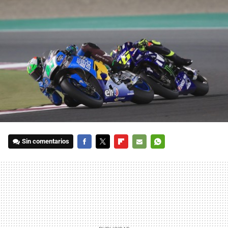
Sin comentarios
FACEBOOK
TWITTER
FLIPBOARD
E-
WHATSAPP
MAIL