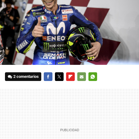
2 comentarios
FACEBOOK
TWITTER
FLIPBOARD
E-
WHATSAPP
MAIL