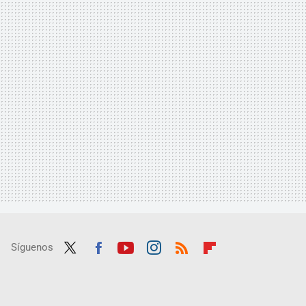
Síguenos
Twit
Fac
Yout
Inst
RSS
Flip
ter
ebo
ube
agra
boar