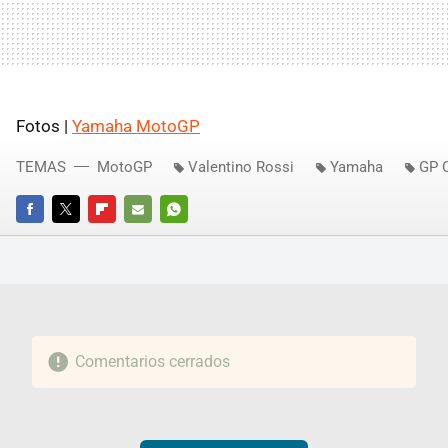
Fotos |
Yamaha MotoGP
TEMAS
MotoGP
Valentino Rossi
Yamaha
GP 
FACEBOOK
TWITTER
FLIPBOARD
E-
WHATSAPP
MAIL
Comentarios cerrados