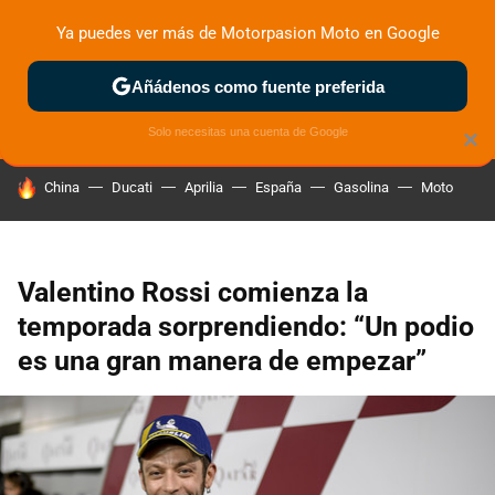
Ya puedes ver más de Motorpasion Moto en Google
ZONA DE PRUEBAS
DEPORTIVAS
MOTOS ELÉCTRICAS
Añádenos como fuente preferida
Solo necesitas una cuenta de Google
×
HOY SE HABLA DE
China
Ducati
Aprilia
España
Gasolina
Moto
Valentino Rossi comienza la
temporada sorprendiendo: “Un podio
es una gran manera de empezar”