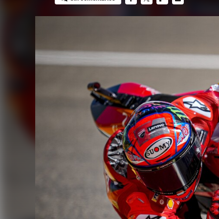
FACEBOOK
TWITTER
FLIPBOARD
E-
MAIL