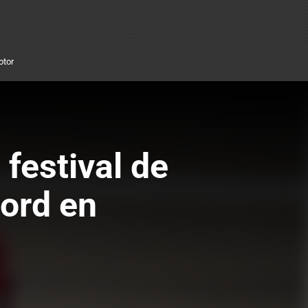
otor
festival de
cord en