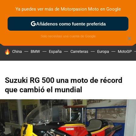
Ya puedes ver más de Motorpasion Moto en Google
ZONA DE PRUEBAS
DEPORTIVAS
MOTOS ELÉCTRICAS
Añádenos como fuente preferida
Solo necesitas una cuenta de Google
×
HOY SE HABLA DE
China
BMW
España
Carreteras
Europa
MotoGP
Suzuki RG 500 una moto de récord
que cambió el mundial