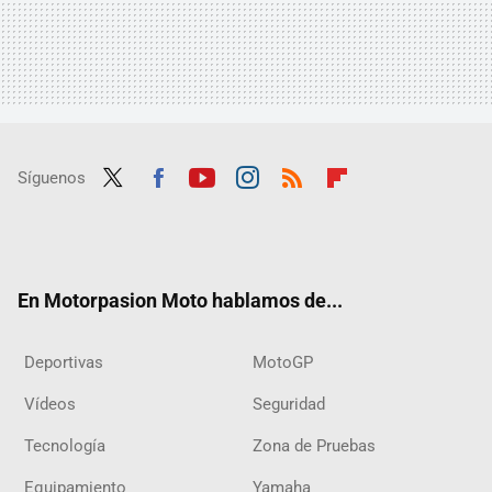
Síguenos
Twit
Fac
Yout
Inst
RSS
Flip
ter
ebo
ube
agra
boar
ok
m
d
En Motorpasion Moto hablamos de...
Deportivas
MotoGP
Vídeos
Seguridad
Tecnología
Zona de Pruebas
Equipamiento
Yamaha