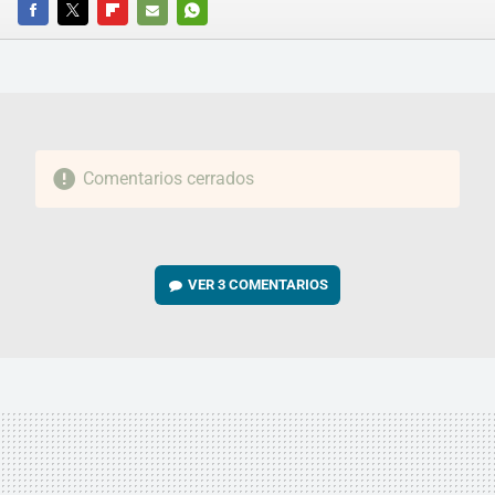
FACEBOOK
TWITTER
FLIPBOARD
E-
WHATSAPP
MAIL
Comentarios cerrados
VER
3 COMENTARIOS