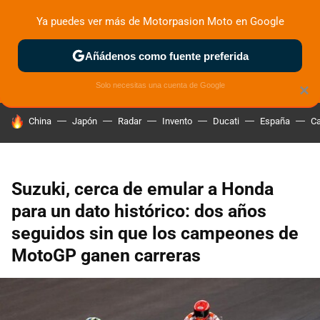
Ya puedes ver más de Motorpasion Moto en Google
ZONA DE PRUEBAS
DEPORTIVAS
MOTOS ELÉCTRICAS
Añádenos como fuente preferida
Solo necesitas una cuenta de Google
×
HOY SE HABLA DE
China
Japón
Radar
Invento
Ducati
España
Ca
Suzuki, cerca de emular a Honda
para un dato histórico: dos años
seguidos sin que los campeones de
MotoGP ganen carreras