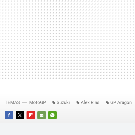
TEMAS
MotoGP
Suzuki
Álex Rins
GP Aragón
FACEBOOK
TWITTER
FLIPBOARD
E-
WHATSAPP
MAIL