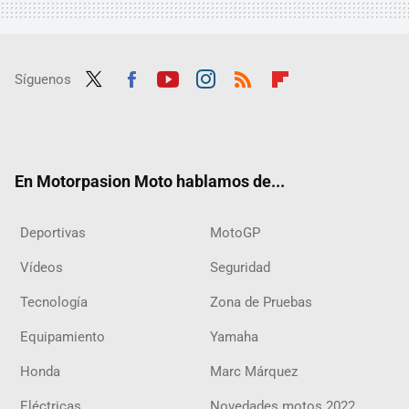
Síguenos
Twit
Fac
Yout
Inst
RSS
Flip
ter
ebo
ube
agra
boar
ok
m
d
En Motorpasion Moto hablamos de...
Deportivas
MotoGP
Vídeos
Seguridad
Tecnología
Zona de Pruebas
Equipamiento
Yamaha
Honda
Marc Márquez
Eléctricas
Novedades motos 2022