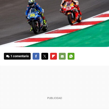
1 comentario
FACEBOOK
TWITTER
FLIPBOARD
E-
WHATSAPP
MAIL