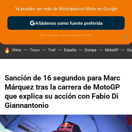
Ya puedes ver más de Motorpasion Moto en Google
ZONA DE PRUEBAS
DEPORTIVAS
MOTOS ELÉCTRICAS
Añádenos como fuente preferida
Solo necesitas una cuenta de Google
×
HOY SE HABLA DE
China
Truco
Trail
España
Europa
MotoGP
Ga
Sanción de 16 segundos para Marc
Márquez tras la carrera de MotoGP
que explica su acción con Fabio Di
Giannantonio