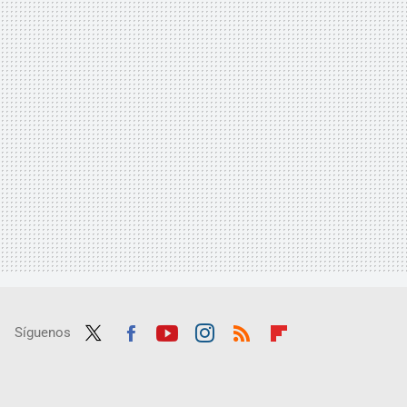
Síguenos
Twit
Fac
Yout
Inst
RSS
Flip
ter
ebo
ube
agra
boar