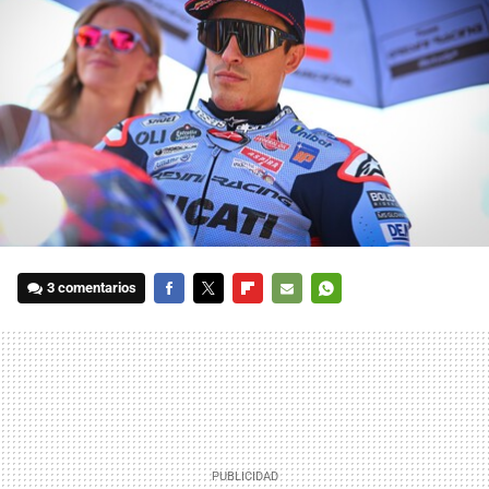
3 comentarios
FACEBOOK
TWITTER
FLIPBOARD
E-
WHATSAPP
MAIL