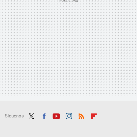
Síguenos
Twit
Fac
Yout
Inst
RSS
Flip
ter
ebo
ube
agra
boar