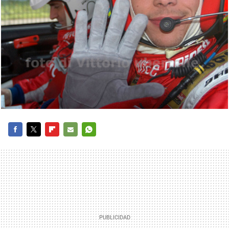
FACEBOOK
TWITTER
FLIPBOARD
E-
WHATSAPP
MAIL