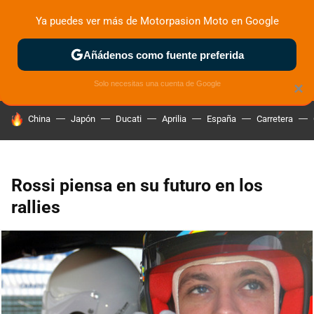
Ya puedes ver más de Motorpasion Moto en Google
ZONA DE PRUEBAS
DEPORTIVAS
MOTOS ELÉCTRICAS
Añádenos como fuente preferida
Solo necesitas una cuenta de Google
×
HOY SE HABLA DE
China
Japón
Ducati
Aprilia
España
Carretera
Rossi piensa en su futuro en los
rallies