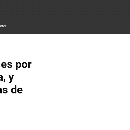
otor
es por
, y
as de