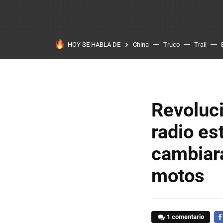
HOY SE HABLA DE
China
Truco
Trail
Revoluc
radio est
cambiará
motos
1 comentario