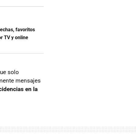
chas, favoritos
or TV y online
ue solo
camente mensajes
cidencias en la