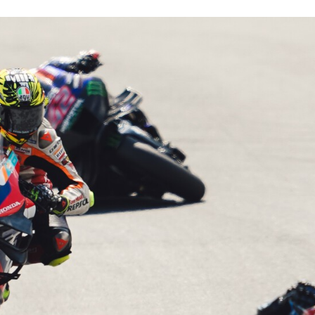
CEBOOK
TWITTER
FLIPBOARD
E-
MAIL