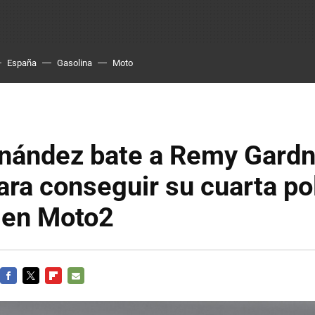
España
Gasolina
Moto
rnández bate a Remy Gardn
ra conseguir su cuarta po
 en Moto2
FACEBOOK
TWITTER
FLIPBOARD
E-
MAIL