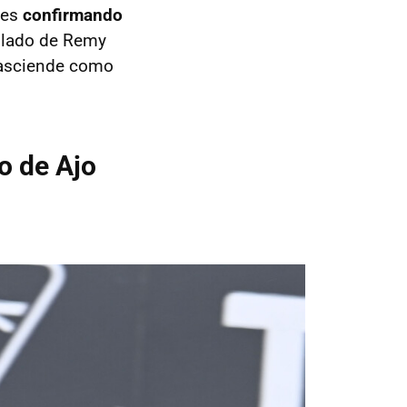
nes
confirmando
 lado de Remy
n asciende como
o de Ajo