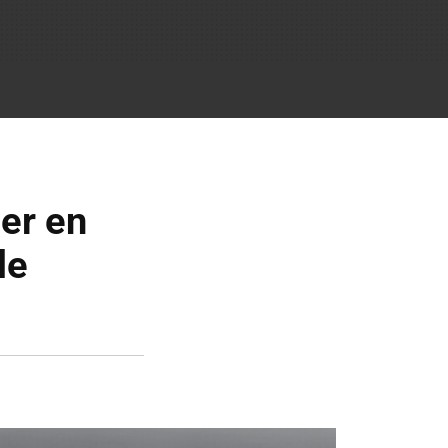
er en
le