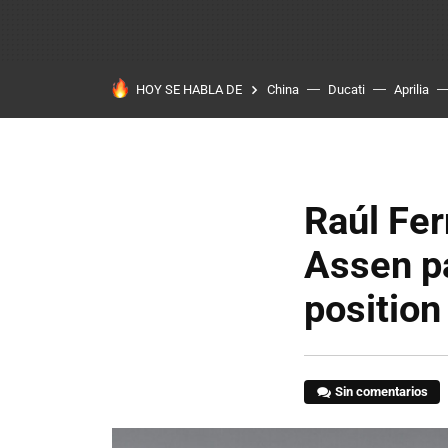
HOY SE HABLA DE
China
Ducati
Aprilia
Raúl Fe
Assen pa
position
Sin comentarios