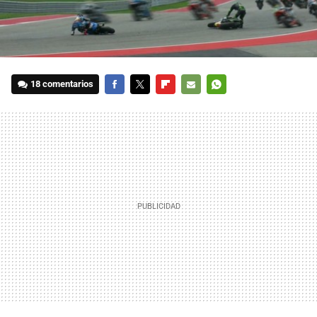
18 comentarios
FACEBOOK
TWITTER
FLIPBOARD
E-
WHATSAPP
MAIL