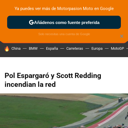
Ya puedes ver más de Motorpasion Moto en Google
ZONA DE PRUEBAS
DEPORTIVAS
MOTOS ELÉCTRICAS
Añádenos como fuente preferida
Solo necesitas una cuenta de Google
×
HOY SE HABLA DE
China
BMW
España
Carreteras
Europa
MotoGP
Pol Espargaró y Scott Redding
incendian la red