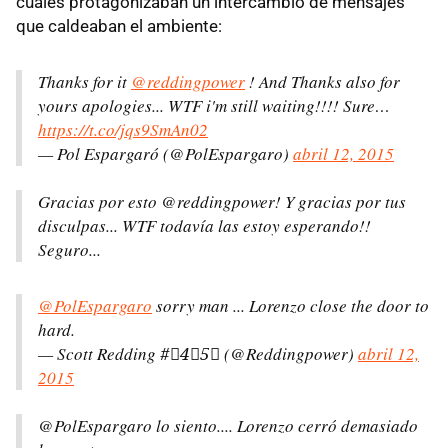
cuales protagonizaban un intercambio de mensajes
que caldeaban el ambiente:
Thanks for it
@reddingpower
! And Thanks also for
yours apologies... WTF i'm still waiting!!!! Sure…
https://t.co/jqs9SmAn02
— Pol Espargaró (@PolEspargaro)
abril 12, 2015
Gracias por esto @reddingpower! Y gracias por tus
disculpas... WTF todavía las estoy esperando!!
Seguro...
@PolEspargaro
sorry man ... Lorenzo close the door to
hard.
— Scott Redding #⃣4⃣5⃣ (@Reddingpower)
abril 12,
2015
@PolEspargaro lo siento.... Lorenzo cerró demasiado