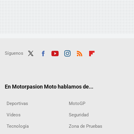
Síguenos
Twit
Fac
Yout
Inst
RSS
Flip
ter
ebo
ube
agra
boar
ok
m
d
En Motorpasion Moto hablamos de...
Deportivas
MotoGP
Vídeos
Seguridad
Tecnología
Zona de Pruebas