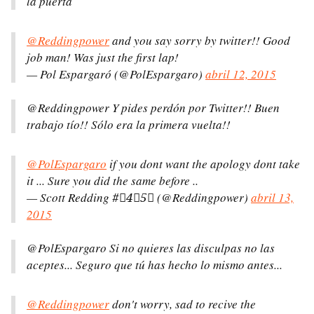
la puerta
@Reddingpower
and you say sorry by twitter!! Good
job man! Was just the first lap!
— Pol Espargaró (@PolEspargaro)
abril 12, 2015
@Reddingpower Y pides perdón por Twitter!! Buen
trabajo tío!! Sólo era la primera vuelta!!
@PolEspargaro
if you dont want the apology dont take
it ... Sure you did the same before ..
— Scott Redding #⃣4⃣5⃣ (@Reddingpower)
abril 13,
2015
@PolEspargaro Si no quieres las disculpas no las
aceptes... Seguro que tú has hecho lo mismo antes...
@Reddingpower
don't worry, sad to recive the