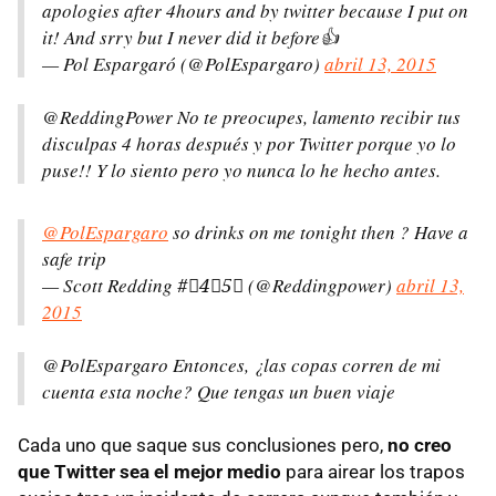
apologies after 4hours and by twitter because I put on
it! And srry but I never did it before👍
— Pol Espargaró (@PolEspargaro)
abril 13, 2015
@ReddingPower No te preocupes, lamento recibir tus
disculpas 4 horas después y por Twitter porque yo lo
puse!! Y lo siento pero yo nunca lo he hecho antes.
@PolEspargaro
so drinks on me tonight then ? Have a
safe trip
— Scott Redding #⃣4⃣5⃣ (@Reddingpower)
abril 13,
2015
@PolEspargaro Entonces, ¿las copas corren de mi
cuenta esta noche? Que tengas un buen viaje
Cada uno que saque sus conclusiones pero,
no creo
que Twitter sea el mejor medio
para airear los trapos