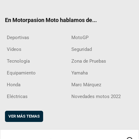
ter
ebo
ube
agra
boar
ok
m
d
En Motorpasion Moto hablamos de...
Deportivas
MotoGP
Vídeos
Seguridad
Tecnología
Zona de Pruebas
Equipamiento
Yamaha
Honda
Marc Márquez
Eléctricas
Novedades motos 2022
VER MÁS TEMAS