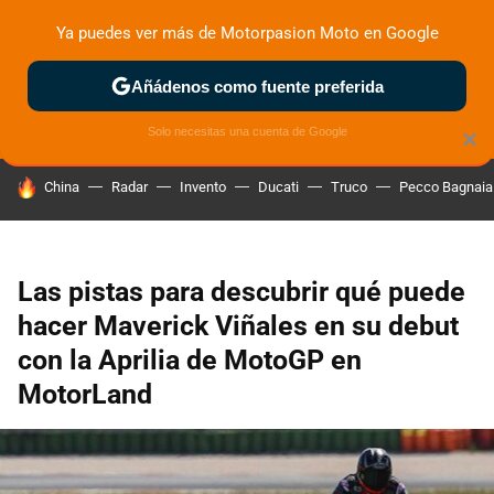
Ya puedes ver más de Motorpasion Moto en Google
ZONA DE PRUEBAS
DEPORTIVAS
MOTOS ELÉCTRICAS
Añádenos como fuente preferida
Solo necesitas una cuenta de Google
×
HOY SE HABLA DE
China
Radar
Invento
Ducati
Truco
Pecco Bagnaia
Las pistas para descubrir qué puede
hacer Maverick Viñales en su debut
con la Aprilia de MotoGP en
MotorLand