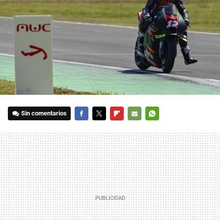
Sin comentarios
FACEBOOK
TWITTER
FLIPBOARD
E-
WHATSAPP
MAIL