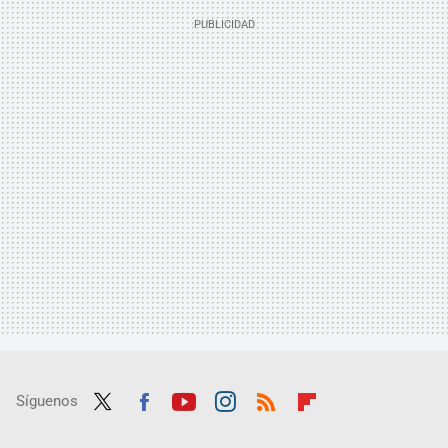
Síguenos
Twit
Fac
Yout
Inst
RSS
Flip