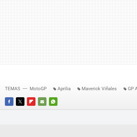
TEMAS
MotoGP
Aprilia
Maverick Viñales
GP 
FACEBOOK
TWITTER
FLIPBOARD
E-
WHATSAPP
MAIL