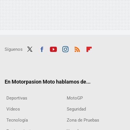
Síguenos
Twit
Fac
Yout
Inst
RSS
Flip
ter
ebo
ube
agra
boar
ok
m
d
En Motorpasion Moto hablamos de...
Deportivas
MotoGP
Vídeos
Seguridad
Tecnología
Zona de Pruebas