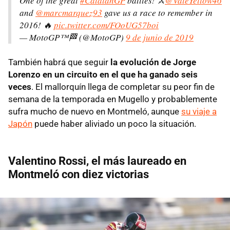
One of the great
#CatalanGP
battles! ⚔️
@ValeYellow46
and
@marcmarquez93
gave us a race to remember in
2016! 🔥
pic.twitter.com/FOoUG57boi
— MotoGP™🏁 (@MotoGP)
9 de junio de 2019
También habrá que seguir
la evolución de Jorge
Lorenzo en un circuito en el que ha ganado seis
veces
. El mallorquín llega de completar su peor fin de
semana de la temporada en Mugello y probablemente
sufra mucho de nuevo en Montmeló, aunque
su viaje a
Japón
puede haber aliviado un poco la situación.
Valentino Rossi, el más laureado en
Montmeló con diez victorias