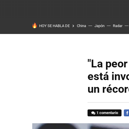
HOY SE HABLA DE
China
Japón
Radar
"La peor
está inv
un récor
1 comentario
FA