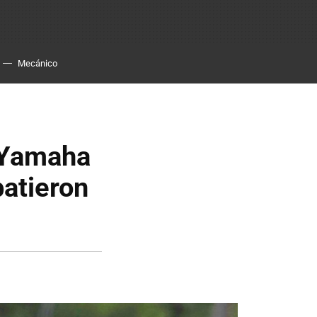
Mecánico
. Yamaha
batieron