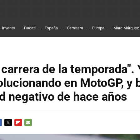
Invento
Ducati
España
Carretera
Europa
Marc Márquez
 carrera de la temporada"
olucionando en MotoGP, y 
d negativo de hace años
CEBOOK
TWITTER
FLIPBOARD
E-
MAIL