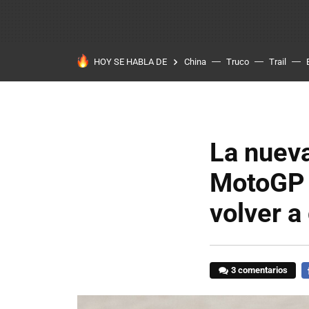
HOY SE HABLA DE
China
Truco
Trail
La nuev
MotoGP 
volver a
3 comentarios
F