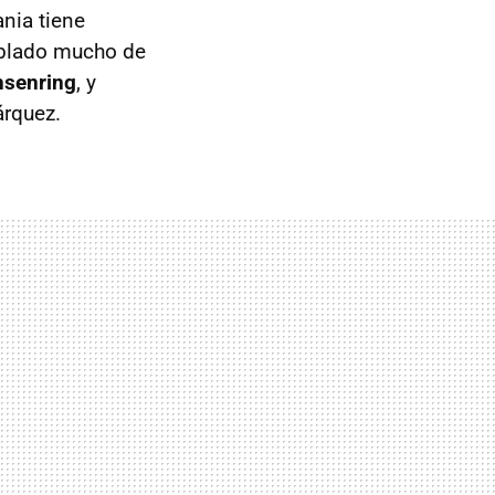
nia tiene
ablado mucho de
hsenring
, y
árquez.