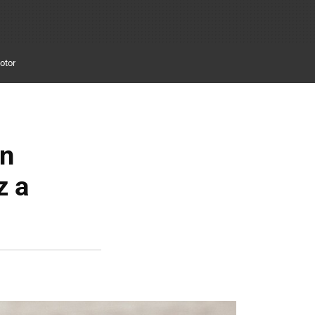
otor
en
z a