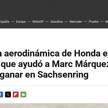
España
Europa
MotoGP
Gasolina
Mercado
Prueba
M
a aerodinámica de Honda 
que ayudó a Marc Márque
 ganar en Sachsenring
ACEBOOK
TWITTER
FLIPBOARD
E-
MAIL