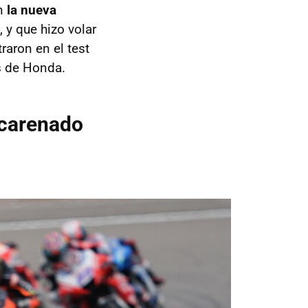
en
la nueva
, y que hizo volar
aron en el test
os de Honda.
 carenado