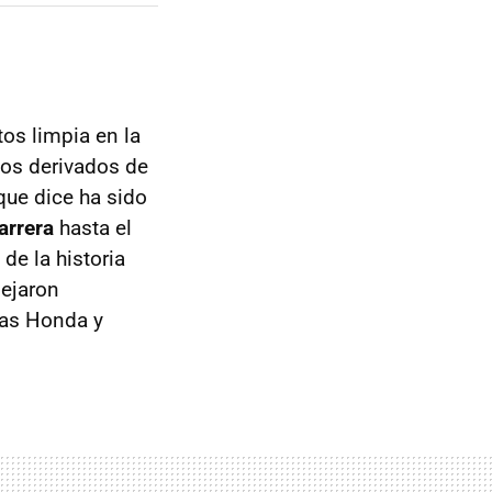
tos limpia en la
cos derivados de
que dice ha sido
arrera
hasta el
de la historia
lejaron
las Honda y