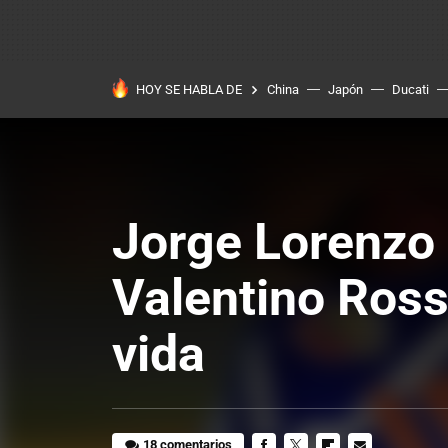
HOY SE HABLA DE
China
Japón
Ducati
Jorge Lorenzo 
Valentino Ross
vida
18 comentarios