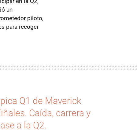
icipar en la Q2,
ió un
rometedor piloto,
es para recoger
pica Q1 de Maverick
iñales. Caída, carrera y
ase a la Q2.