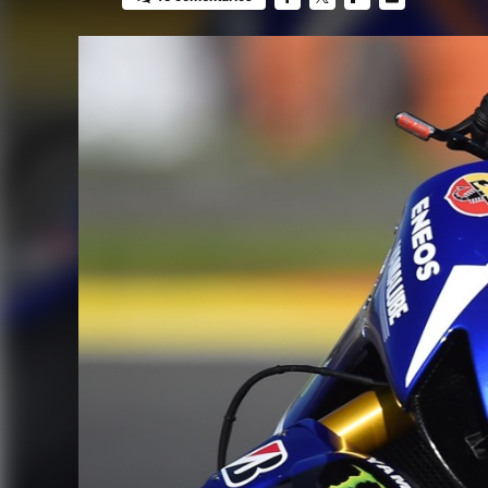
FACEBOOK
TWITTER
FLIPBOARD
E-
MAIL