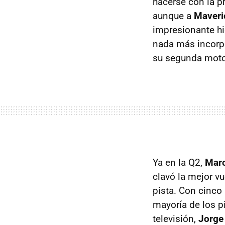
hacerse con la pr
aunque a
Maveri
impresionante hi
nada más incorpo
su segunda moto 
Ya en la Q2,
Mar
clavó la mejor vu
pista. Con cinco 
mayoría de los p
televisión,
Jorge