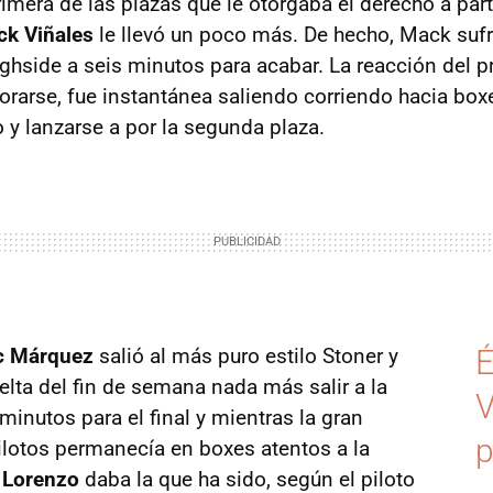
imera de las plazas que le otorgaba el derecho a part
ck Viñales
le llevó un poco más. De hecho, Mack sufr
ghside a seis minutos para acabar. La reacción del p
rarse, fue instantánea saliendo corriendo hacia box
y lanzarse a por la segunda plaza.
c Márquez
salió al más puro estilo Stoner y
É
elta del fin de semana nada más salir a la
V
minutos para el final y mientras la gran
p
ilotos permanecía en boxes atentos a la
 Lorenzo
daba la que ha sido, según el piloto