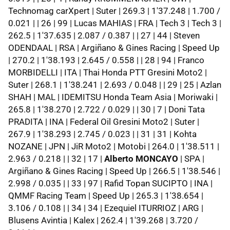
Technomag carXpert | Suter | 269.3 | 1'37.248 | 1.700 /
0.021 | | 26 | 99 | Lucas MAHIAS | FRA | Tech 3 | Tech 3 |
262.5 | 1'37.635 | 2.087 / 0.387 | | 27 | 44 | Steven
ODENDAAL | RSA | Argiñano & Gines Racing | Speed Up
| 270.2 | 1'38.193 | 2.645 / 0.558 | | 28 | 94 | Franco
MORBIDELLI | ITA | Thai Honda PTT Gresini Moto2 |
Suter | 268.1 | 1'38.241 | 2.693 / 0.048 | | 29 | 25 | Azlan
SHAH | MAL | IDEMITSU Honda Team Asia | Moriwaki |
265.8 | 1'38.270 | 2.722 / 0.029 | | 30 | 7 | Doni Tata
PRADITA | INA | Federal Oil Gresini Moto2 | Suter |
267.9 | 1'38.293 | 2.745 / 0.023 | | 31 | 31 | Kohta
NOZANE | JPN | JiR Moto2 | Motobi | 264.0 | 1'38.511 |
2.963 / 0.218 | | 32 | 17 |
Alberto MONCAYO
| SPA |
Argiñano & Gines Racing | Speed Up | 266.5 | 1'38.546 |
2.998 / 0.035 | | 33 | 97 | Rafid Topan SUCIPTO | INA |
QMMF Racing Team | Speed Up | 265.3 | 1'38.654 |
3.106 / 0.108 | | 34 | 34 | Ezequiel ITURRIOZ | ARG |
Blusens Avintia | Kalex | 262.4 | 1'39.268 | 3.720 /