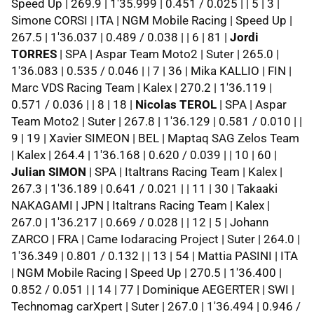
Speed Up | 269.9 | 1'35.999 | 0.451 / 0.025 | | 5 | 3 |
Simone CORSI | ITA | NGM Mobile Racing | Speed Up |
267.5 | 1'36.037 | 0.489 / 0.038 | | 6 | 81 |
Jordi
TORRES
| SPA | Aspar Team Moto2 | Suter | 265.0 |
1'36.083 | 0.535 / 0.046 | | 7 | 36 | Mika KALLIO | FIN |
Marc VDS Racing Team | Kalex | 270.2 | 1'36.119 |
0.571 / 0.036 | | 8 | 18 |
Nicolas TEROL
| SPA | Aspar
Team Moto2 | Suter | 267.8 | 1'36.129 | 0.581 / 0.010 | |
9 | 19 | Xavier SIMEON | BEL | Maptaq SAG Zelos Team
| Kalex | 264.4 | 1'36.168 | 0.620 / 0.039 | | 10 | 60 |
Julian SIMON
| SPA | Italtrans Racing Team | Kalex |
267.3 | 1'36.189 | 0.641 / 0.021 | | 11 | 30 | Takaaki
NAKAGAMI | JPN | Italtrans Racing Team | Kalex |
267.0 | 1'36.217 | 0.669 / 0.028 | | 12 | 5 | Johann
ZARCO | FRA | Came Iodaracing Project | Suter | 264.0 |
1'36.349 | 0.801 / 0.132 | | 13 | 54 | Mattia PASINI | ITA
| NGM Mobile Racing | Speed Up | 270.5 | 1'36.400 |
0.852 / 0.051 | | 14 | 77 | Dominique AEGERTER | SWI |
Technomag carXpert | Suter | 267.0 | 1'36.494 | 0.946 /