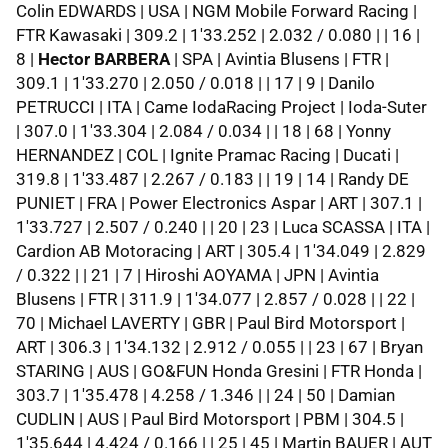
Colin EDWARDS | USA | NGM Mobile Forward Racing |
FTR Kawasaki | 309.2 | 1'33.252 | 2.032 / 0.080 | | 16 |
8 |
Hector BARBERA
| SPA | Avintia Blusens | FTR |
309.1 | 1'33.270 | 2.050 / 0.018 | | 17 | 9 | Danilo
PETRUCCI | ITA | Came IodaRacing Project | Ioda-Suter
| 307.0 | 1'33.304 | 2.084 / 0.034 | | 18 | 68 | Yonny
HERNANDEZ | COL | Ignite Pramac Racing | Ducati |
319.8 | 1'33.487 | 2.267 / 0.183 | | 19 | 14 | Randy DE
PUNIET | FRA | Power Electronics Aspar | ART | 307.1 |
1'33.727 | 2.507 / 0.240 | | 20 | 23 | Luca SCASSA | ITA |
Cardion AB Motoracing | ART | 305.4 | 1'34.049 | 2.829
/ 0.322 | | 21 | 7 | Hiroshi AOYAMA | JPN | Avintia
Blusens | FTR | 311.9 | 1'34.077 | 2.857 / 0.028 | | 22 |
70 | Michael LAVERTY | GBR | Paul Bird Motorsport |
ART | 306.3 | 1'34.132 | 2.912 / 0.055 | | 23 | 67 | Bryan
STARING | AUS | GO&FUN Honda Gresini | FTR Honda |
303.7 | 1'35.478 | 4.258 / 1.346 | | 24 | 50 | Damian
CUDLIN | AUS | Paul Bird Motorsport | PBM | 304.5 |
1'35.644 | 4.424 / 0.166 | | 25 | 45 | Martin BAUER | AUT