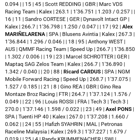
0.094 | | 15 | 45 | Scott REDDING | GBR | Marc VDS
Racing Team | Kalex | 263.1 | 1'36.751 | 1.203 / 0.257 | |
16 | 11 | Sandro CORTESE | GER | Dynavolt Intact GP |
Kalex | 266.7 | 1'36.798 | 1.250 / 0.047 | | 17 | 92 |
Alex
MARIÑELARENA
| SPA | Blusens Avintia | Kalex | 267.3 |
1'36.844 | 1.296 / 0.046 | | 18 | 95 | Anthony WEST |
AUS | QMMF Racing Team | Speed Up | 266.7 | 1'36.850
| 1.302 / 0.006 | | 19 | 23 | Marcel SCHROTTER | GER |
Maptaq SAG Zelos Team | Kalex | 266.7 | 1'36.890 |
1.342 / 0.040 | | 20 | 88 |
Ricard CARDUS
| SPA | NGM
Mobile Forward Racing | Speed Up | 268.7 | 1'37.075 |
1.527 / 0.185 | | 21 | 8 | Gino REA | GBR | Gino Rea
Montaze Broz Racing | FTR | 264.7 | 1'37.124 | 1.576 /
0.049 | | 22 | 96 | Louis ROSSI | FRA | Tech 3 | Tech 3 |
270.0 | 1'37.146 | 1.598 / 0.022 | | 23 | 49 |
Axel PONS
|
SPA | Tuenti HP 40 | Kalex | 267.0 | 1'37.208 | 1.660 /
0.062 | | 24 | 55 | Hafizh SYAHRIN | MAL | Petronas
Raceline Malaysia | Kalex | 269.3 | 1'37.227 | 1.679 /
0.019 | | 25 | 4 | Randy KRUMMENACHER | SWI |