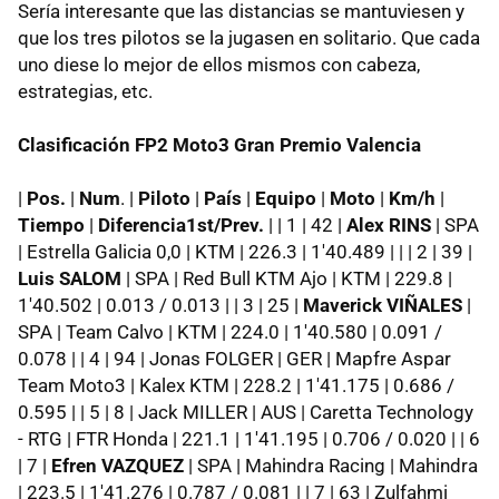
Sería interesante que las distancias se mantuviesen y
que los tres pilotos se la jugasen en solitario. Que cada
uno diese lo mejor de ellos mismos con cabeza,
estrategias, etc.
Clasificación FP2 Moto3 Gran Premio Valencia
|
Pos.
|
Num
. |
Piloto
|
País
|
Equipo
|
Moto
|
Km/h
|
Tiempo
|
Diferencia1st/Prev.
| | 1 | 42 |
Alex RINS
| SPA
| Estrella Galicia 0,0 | KTM | 226.3 | 1'40.489 | | | 2 | 39 |
Luis SALOM
| SPA | Red Bull KTM Ajo | KTM | 229.8 |
1'40.502 | 0.013 / 0.013 | | 3 | 25 |
Maverick VIÑALES
|
SPA | Team Calvo | KTM | 224.0 | 1'40.580 | 0.091 /
0.078 | | 4 | 94 | Jonas FOLGER | GER | Mapfre Aspar
Team Moto3 | Kalex KTM | 228.2 | 1'41.175 | 0.686 /
0.595 | | 5 | 8 | Jack MILLER | AUS | Caretta Technology
- RTG | FTR Honda | 221.1 | 1'41.195 | 0.706 / 0.020 | | 6
| 7 |
Efren VAZQUEZ
| SPA | Mahindra Racing | Mahindra
| 223.5 | 1'41.276 | 0.787 / 0.081 | | 7 | 63 | Zulfahmi