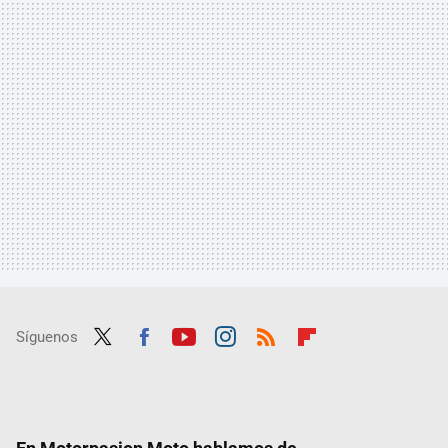
Síguenos
Twit
Fac
Yout
Inst
RSS
Flip
ter
ebo
ube
agra
boar
ok
m
d