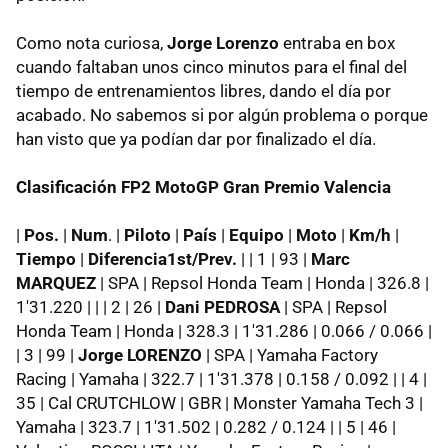
Como nota curiosa,
Jorge Lorenzo
entraba en box
cuando faltaban unos cinco minutos para el final del
tiempo de entrenamientos libres, dando el día por
acabado. No sabemos si por algún problema o porque
han visto que ya podían dar por finalizado el día.
Clasificación FP2 MotoGP Gran Premio Valencia
|
Pos.
|
Num
. |
Piloto
|
País
|
Equipo
|
Moto
|
Km/h
|
Tiempo
|
Diferencia1st/Prev.
| | 1 | 93 |
Marc
MARQUEZ
| SPA | Repsol Honda Team | Honda | 326.8 |
1'31.220 | | | 2 | 26 |
Dani PEDROSA
| SPA | Repsol
Honda Team | Honda | 328.3 | 1'31.286 | 0.066 / 0.066 |
| 3 | 99 |
Jorge LORENZO
| SPA | Yamaha Factory
Racing | Yamaha | 322.7 | 1'31.378 | 0.158 / 0.092 | | 4 |
35 | Cal CRUTCHLOW | GBR | Monster Yamaha Tech 3 |
Yamaha | 323.7 | 1'31.502 | 0.282 / 0.124 | | 5 | 46 |