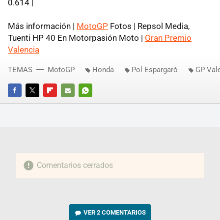
0.614 |
Más información |
MotoGP
Fotos | Repsol Media,
Tuenti HP 40 En Motorpasión Moto |
Gran Premio
Valencia
TEMAS
MotoGP
Honda
Pol Espargaró
GP Val
FACEBOOK
TWITTER
FLIPBOARD
E-
WHATSAPP
MAIL
Comentarios cerrados
VER
2 COMENTARIOS