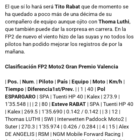
El que sí lo hará será
Tito Rabat
que de momento se
ha quedado a poco más de una décima de su
compañero de equipo aunque ojito con
Thoma Luthi
,
que también puede dar la sorpresa en carrera. En la
FP2 de nuevo el viento hizo de las suyas y no todos los
pilotos han podido mejorar los registros de por la
mañana.
Clasificación FP2 Moto2 Gran Premio Valencia
|
Pos.
|
Num
. |
Piloto
|
País
|
Equipo
|
Moto
|
Km/h
|
Tiempo
|
Diferencia1st/Prev.
| | 1 | 40 |
Pol
ESPARGARO
| SPA | Tuenti HP 40 | Kalex | 273.9 |
1'35.548 | | | 2 | 80 |
Esteve RABAT
| SPA | Tuenti HP 40
| Kalex | 269.5 | 1'35.690 | 0.142 / 0.142 | | 3 | 12 |
Thomas LUTHI | SWI | Interwetten Paddock Moto2 |
Suter | 270.3 | 1'35.974 | 0.426 / 0.284 | | 4 | 15 | Alex
DE ANGELIS | RSM | NGM Mobile Forward Racing |