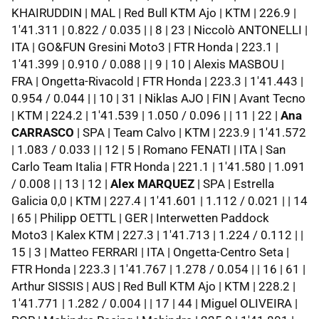
KHAIRUDDIN | MAL | Red Bull KTM Ajo | KTM | 226.9 |
1'41.311 | 0.822 / 0.035 | | 8 | 23 | Niccolò ANTONELLI |
ITA | GO&FUN Gresini Moto3 | FTR Honda | 223.1 |
1'41.399 | 0.910 / 0.088 | | 9 | 10 | Alexis MASBOU |
FRA | Ongetta-Rivacold | FTR Honda | 223.3 | 1'41.443 |
0.954 / 0.044 | | 10 | 31 | Niklas AJO | FIN | Avant Tecno
| KTM | 224.2 | 1'41.539 | 1.050 / 0.096 | | 11 | 22 |
Ana
CARRASCO
| SPA | Team Calvo | KTM | 223.9 | 1'41.572
| 1.083 / 0.033 | | 12 | 5 | Romano FENATI | ITA | San
Carlo Team Italia | FTR Honda | 221.1 | 1'41.580 | 1.091
/ 0.008 | | 13 | 12 |
Alex MARQUEZ
| SPA | Estrella
Galicia 0,0 | KTM | 227.4 | 1'41.601 | 1.112 / 0.021 | | 14
| 65 | Philipp OETTL | GER | Interwetten Paddock
Moto3 | Kalex KTM | 227.3 | 1'41.713 | 1.224 / 0.112 | |
15 | 3 | Matteo FERRARI | ITA | Ongetta-Centro Seta |
FTR Honda | 223.3 | 1'41.767 | 1.278 / 0.054 | | 16 | 61 |
Arthur SISSIS | AUS | Red Bull KTM Ajo | KTM | 228.2 |
1'41.771 | 1.282 / 0.004 | | 17 | 44 | Miguel OLIVEIRA |