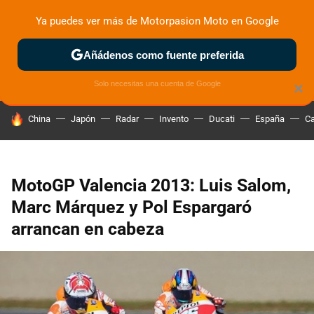
Ya puedes ver más de Motorpasion Moto en Google
ZONA DE PRUEBAS
DEPORTIVAS
MOTOS ELÉCTRICAS
Añádenos como fuente preferida
Solo necesitas una cuenta de Google
×
HOY SE HABLA DE
China
Japón
Radar
Invento
Ducati
España
Ca
MotoGP Valencia 2013: Luis Salom,
Marc Márquez y Pol Espargaró
arrancan en cabeza