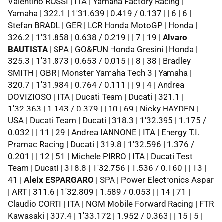
Valentino ROSSI | ITA | Yamaha Factory Racing |
Yamaha | 322.1 | 1'31.639 | 0.419 / 0.137 | | 6 | 6 |
Stefan BRADL | GER | LCR Honda MotoGP | Honda |
326.2 | 1'31.858 | 0.638 / 0.219 | | 7 | 19 |
Alvaro
BAUTISTA
| SPA | GO&FUN Honda Gresini | Honda |
325.3 | 1'31.873 | 0.653 / 0.015 | | 8 | 38 | Bradley
SMITH | GBR | Monster Yamaha Tech 3 | Yamaha |
320.7 | 1'31.984 | 0.764 / 0.111 | | 9 | 4 | Andrea
DOVIZIOSO | ITA | Ducati Team | Ducati | 321.1 |
1'32.363 | 1.143 / 0.379 | | 10 | 69 | Nicky HAYDEN |
USA | Ducati Team | Ducati | 318.3 | 1'32.395 | 1.175 /
0.032 | | 11 | 29 | Andrea IANNONE | ITA | Energy T.I.
Pramac Racing | Ducati | 319.8 | 1'32.596 | 1.376 /
0.201 | | 12 | 51 | Michele PIRRO | ITA | Ducati Test
Team | Ducati | 318.8 | 1'32.756 | 1.536 / 0.160 | | 13 |
41 |
Aleix ESPARGARO
| SPA | Power Electronics Aspar
| ART | 311.6 | 1'32.809 | 1.589 / 0.053 | | 14 | 71 |
Claudio CORTI | ITA | NGM Mobile Forward Racing | FTR
Kawasaki | 307.4 | 1'33.172 | 1.952 / 0.363 | | 15 | 5 |