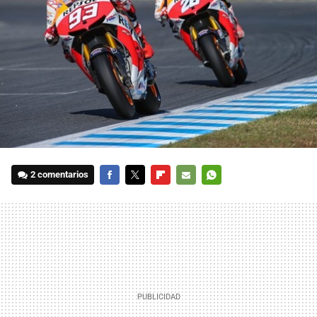
2 comentarios
FACEBOOK
TWITTER
FLIPBOARD
E-
WHATSAPP
MAIL