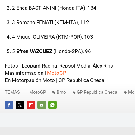
2 Enea BASTIANINI (Honda-ITA), 134
3 Romano FENATI (KTM-ITA), 112
4 Miguel OLIVEIRA (KTM-POR), 103
5
Efren VAZQUEZ
(Honda-SPA), 96
Fotos | Leopard Racing, Repsol Media, Álex Rins
Más información |
MotoGP
En Motorpasión Moto | GP República Checa
TEMAS
MotoGP
Brno
GP República Checa
Mo
FACEBOOK
TWITTER
FLIPBOARD
E-
WHATSAPP
MAIL