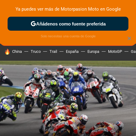
Ya puedes ver más de Motorpasion Moto en Google
ZONA DE PRUEBAS
DEPORTIVAS
MOTOS ELÉCTRICAS
Añádenos como fuente preferida
Solo necesitas una cuenta de Google
×
HOY SE HABLA DE
China
Truco
Trail
España
Europa
MotoGP
Ga