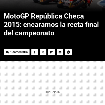
MotoGP República Checa
2015: encaramos la recta final
del campeonato
1 comentario
FACEBOOK
TWITTER
FLIPBOARD
E-
WHATSAPP
MAIL