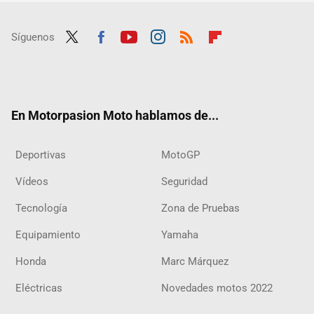
Síguenos
Twit
Fac
Yout
Inst
RSS
Flip
ter
ebo
ube
agra
boar
ok
m
d
En Motorpasion Moto hablamos de...
Deportivas
MotoGP
Vídeos
Seguridad
Tecnología
Zona de Pruebas
Equipamiento
Yamaha
Honda
Marc Márquez
Eléctricas
Novedades motos 2022