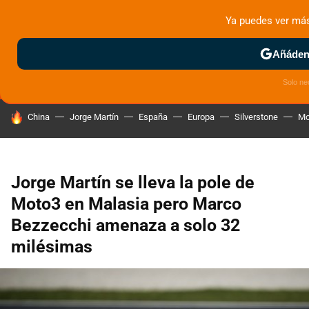
Ya puedes ver má
MENÚ
NUEVO
Añádeno
ZONA DE PRUEBAS
DEPORTIVAS
MOTOS ELÉCTRICAS
Solo ne
HOY SE HABLA DE
China
Jorge Martín
España
Europa
Silverstone
Mo
Jorge Martín se lleva la pole de
Moto3 en Malasia pero Marco
Bezzecchi amenaza a solo 32
milésimas