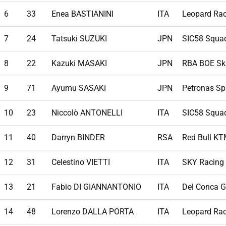
6
33
Enea BASTIANINI
ITA
Leopard Ra
7
24
Tatsuki SUZUKI
JPN
SIC58 Squad
8
22
Kazuki MASAKI
JPN
RBA BOE Sku
9
71
Ayumu SASAKI
JPN
Petronas Sp
10
23
Niccolò ANTONELLI
ITA
SIC58 Squad
11
40
Darryn BINDER
RSA
Red Bull KT
12
31
Celestino VIETTI
ITA
SKY Racing
13
21
Fabio DI GIANNANTONIO
ITA
Del Conca G
14
48
Lorenzo DALLA PORTA
ITA
Leopard Ra