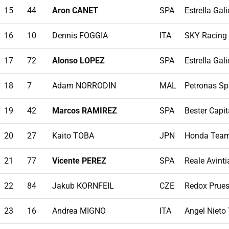
15
44
Aron CANET
SPA
Estrella Gali
16
10
Dennis FOGGIA
ITA
SKY Racing
17
72
Alonso LOPEZ
SPA
Estrella Gali
18
7
Adam NORRODIN
MAL
Petronas Sp
19
42
Marcos RAMIREZ
SPA
Bester Capit
20
27
Kaito TOBA
JPN
Honda Team
21
77
Vicente PEREZ
SPA
Reale Avint
22
84
Jakub KORNFEIL
CZE
Redox Prues
23
16
Andrea MIGNO
ITA
Angel Niet