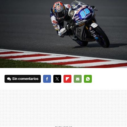
Sin comentarios
FACEBOOK
TWITTER
FLIPBOARD
E-
WHATSAPP
MAIL