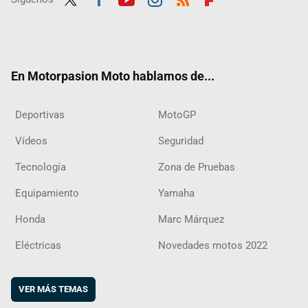
Twit
Fac
Yout
Inst
RSS
Flip
ter
ebo
ube
agra
boar
ok
m
d
En Motorpasion Moto hablamos de...
Deportivas
MotoGP
Vídeos
Seguridad
Tecnología
Zona de Pruebas
Equipamiento
Yamaha
Honda
Marc Márquez
Eléctricas
Novedades motos 2022
VER MÁS TEMAS