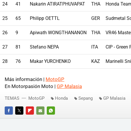
24
41
Nakarin ATIRATPHUVAPAT
THA
Honda Team
25
65
Philipp OETTL
GER
Sudmetal S
26
9
Apiwath WONGTHANANON
THA
VR46 Maste
27
81
Stefano NEPA
ITA
CIP - Green
28
76
Makar YURCHENKO
KAZ
Marinelli S
Más información |
MotoGP
En Motorpasión Moto |
GP Malasia
TEMAS
MotoGP
Honda
Sepang
GP Malasia
FACEBOOK
TWITTER
FLIPBOARD
E-
WHATSAPP
MAIL