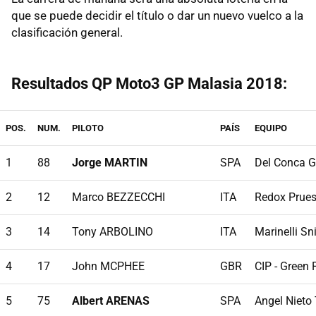
que se puede decidir el título o dar un nuevo vuelco a la
clasificación general.
Resultados QP Moto3 GP Malasia 2018:
POS.
NUM.
PILOTO
PAÍS
EQUIPO
1
88
Jorge MARTIN
SPA
Del Conca G
2
12
Marco BEZZECCHI
ITA
Redox Prues
3
14
Tony ARBOLINO
ITA
Marinelli S
4
17
John MCPHEE
GBR
CIP - Green
5
75
Albert ARENAS
SPA
Angel Niet