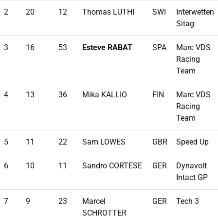
2
20
12
Thomas LUTHI
SWI
Interwetten
Sitag
3
16
53
Esteve RABAT
SPA
Marc VDS
Racing
Team
4
13
36
Mika KALLIO
FIN
Marc VDS
Racing
Team
5
11
22
Sam LOWES
GBR
Speed Up
6
10
11
Sandro CORTESE
GER
Dynavolt
Intact GP
7
9
23
Marcel
GER
Tech 3
SCHROTTER