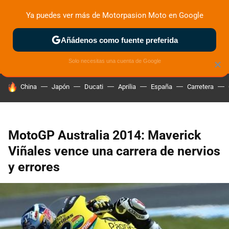
Ya puedes ver más de Motorpasion Moto en Google
ZONA DE PRUEBAS
DEPORTIVAS
MOTOS ELÉCTRICAS
Añádenos como fuente preferida
Solo necesitas una cuenta de Google
×
HOY SE HABLA DE
China
Japón
Ducati
Aprilia
España
Carretera
MotoGP Australia 2014: Maverick
Viñales vence una carrera de nervios
y errores