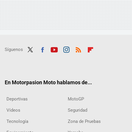
Síguenos
Twit
Fac
Yout
Inst
RSS
Flip
ter
ebo
ube
agra
boar
ok
m
d
En Motorpasion Moto hablamos de...
Deportivas
MotoGP
Vídeos
Seguridad
Tecnología
Zona de Pruebas