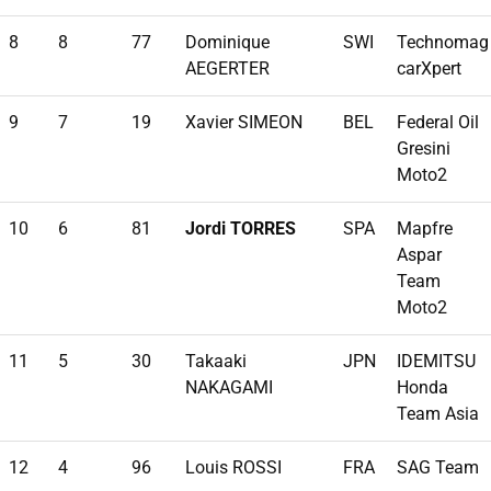
8
8
77
Dominique
SWI
Technomag
AEGERTER
carXpert
9
7
19
Xavier SIMEON
BEL
Federal Oil
Gresini
Moto2
10
6
81
Jordi TORRES
SPA
Mapfre
Aspar
Team
Moto2
11
5
30
Takaaki
JPN
IDEMITSU
NAKAGAMI
Honda
Team Asia
12
4
96
Louis ROSSI
FRA
SAG Team