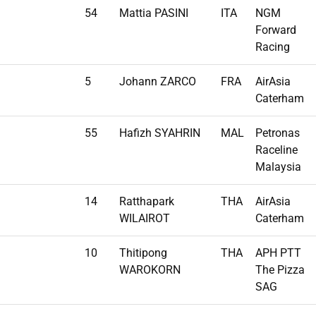
54
Mattia PASINI
ITA
NGM
Forward
Racing
5
Johann ZARCO
FRA
AirAsia
Caterham
55
Hafizh SYAHRIN
MAL
Petronas
Raceline
Malaysia
14
Ratthapark
THA
AirAsia
WILAIROT
Caterham
10
Thitipong
THA
APH PTT
WAROKORN
The Pizza
SAG