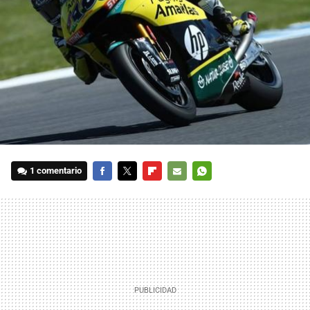
1 comentario
FACEBOOK
TWITTER
FLIPBOARD
E-
WHATSAPP
MAIL