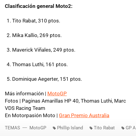
Clasificación general Moto2:
Tito Rabat, 310 ptos.
Mika Kallio, 269 ptos.
Maverick Viñales, 249 ptos.
Thomas Luthi, 161 ptos.
Dominique Aegerter, 151 ptos.
Más información |
MotoGP
Fotos | Paginas Amarillas HP 40, Thomas Luthi, Marc
VDS Racing Team
En Motorpasión Moto |
Gran Premio Australia
TEMAS
MotoGP
Phillip Island
Tito Rabat
GP A