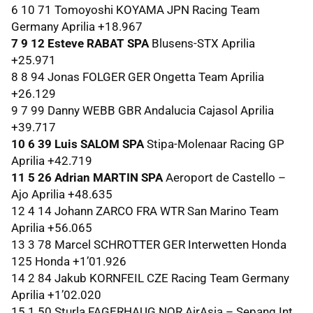
6 10 71 Tomoyoshi
KOYAMA
JPN
Racing Team
Germany Aprilia +18.967
7 9 12 Esteve
RABAT
SPA
Blusens-
STX
Aprilia
+25.971
8 8 94 Jonas
FOLGER
GER
Ongetta Team Aprilia
+26.129
9 7 99 Danny
WEBB
GBR
Andalucia Cajasol Aprilia
+39.717
10 6 39 Luis
SALOM
SPA
Stipa-Molenaar Racing GP
Aprilia +42.719
11 5 26 Adrian
MARTIN
SPA
Aeroport de Castello –
Ajo Aprilia +48.635
12 4 14 Johann
ZARCO
FRA
WTR
San Marino Team
Aprilia +56.065
13 3 78 Marcel
SCHROTTER
GER
Interwetten Honda
125 Honda +1’01.926
14 2 84 Jakub
KORNFEIL
CZE
Racing Team Germany
Aprilia +1’02.020
15 1 50 Sturla
FAGERHAUG
NOR
AirAsia – Sepang Int.