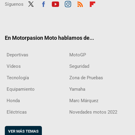
Síguenos
Twit
Fac
Yout
Inst
RSS
Flip
ter
ebo
ube
agra
boar
ok
m
d
En Motorpasion Moto hablamos de...
Deportivas
MotoGP
Vídeos
Seguridad
Tecnología
Zona de Pruebas
Equipamiento
Yamaha
Honda
Marc Márquez
Eléctricas
Novedades motos 2022
VER MÁS TEMAS