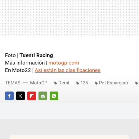
Foto |
Tuenti Racing
Más información |
motogp.com
En Moto22 |
Así están las clasificaciones
TEMAS
MotoGP
Derbi
125
Pol Espargaró
FACEBOOK
TWITTER
FLIPBOARD
E-
WHATSAPP
MAIL