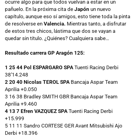
ocurre algo para que todos vuelvan a estar en un
pañuelo. En la próxima cita de
Japón
un nuevo
capítulo, aunque eso sí amigos, esto tiene toda la pinta
de resolverse en
Valencia.
Mientras tanto, a disfrutar
de estos tres chicos, lástima que dos se vayan a
quedar sin título. ¿Quiénes? Cualquiera sabe…
Resultado carrera GP Aragón 125:
1 25 44 Pol
ESPARGARO
SPA
Tuenti Racing Derbi
38’14.248
2 20 40 Nicolas
TEROL
SPA
Bancaja Aspar Team
Aprilia +0.050
3 16 38 Bradley
SMITH
GBR
Bancaja Aspar Team
Aprilia +9.460
4 13 7 Efren
VAZQUEZ
SPA
Tuenti Racing Derbi
+15.999
5 11 11 Sandro
CORTESE
GER
Avant Mitsubishi Ajo
Derbi +18.396