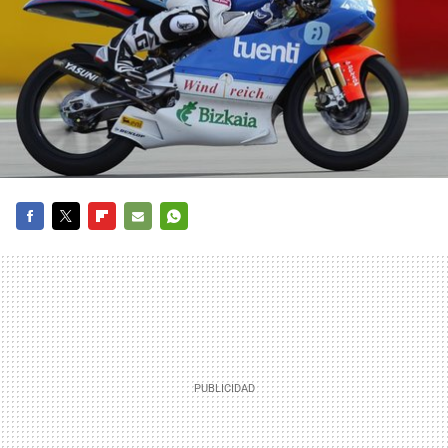
FACEBOOK
TWITTER
FLIPBOARD
E-
WHATSAPP
MAIL