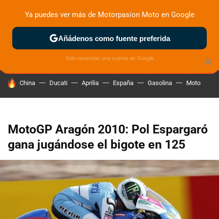
Ya puedes ver más de Motorpasion Moto en Google
ZONA DE PRUEBAS
DEPORTIVAS
MOTOS ELÉCTRICAS
Añádenos como fuente preferida
Solo necesitas una cuenta de Google
×
HOY SE HABLA DE
China
Ducati
Aprilia
España
Gasolina
Moto
MotoGP Aragón 2010: Pol Espargaró
gana jugándose el bigote en 125