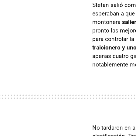
Stefan salió como
esperaban a que p
montonera
salie
pronto las mejore
para controlar la
traicionero y un
apenas cuatro gi
notablemente m
No tardaron en al