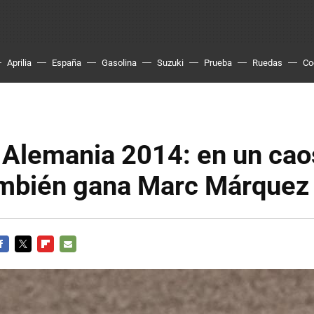
Aprilia
España
Gasolina
Suzuki
Prueba
Ruedas
Co
Alemania 2014: en un cao
también gana Marc Márquez
ACEBOOK
TWITTER
FLIPBOARD
E-
MAIL