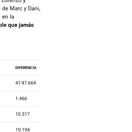
e Lorenzo y
 de Marc y Dani,
 en la
ible que jamás
DIFERENCIA
41'47.664
1.466
10.317
19.194