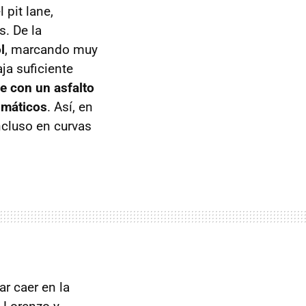
 pit lane,
s. De la
l
, marcando muy
ja suficiente
e con un asfalto
umáticos
. Así, en
ncluso en curvas
ar caer en la