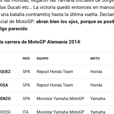
ras las Hondas, llegaron las Yamaha oficiales de Jorg
 las Ducati etc… La victoria quedó entonces en manos
na batalla contrarreloj hasta la última vuelta. Decían
icial de MotoGP:
abran bien los ojos, porque es pos
lgo parecido
.
 la carrera de MotoGP Alemania 2014
:
PAÍS
EQUIPO
MOTO
RQUEZ
SPA
Repsol Honda Team
Honda
ROSA
SPA
Repsol Honda Team
Honda
RENZO
SPA
Movistar Yamaha MotoGP
Yamaha
 ROSSI
ITA
Movistar Yamaha MotoGP
Yamaha