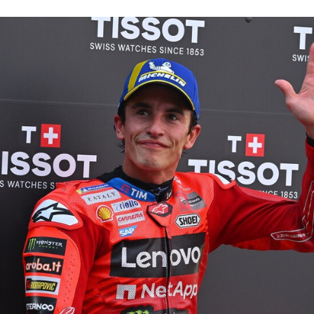
FACEBOOK
TWITTER
FLIPBOARD
E-
MAIL