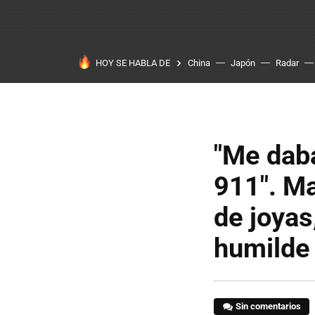
HOY SE HABLA DE
China
Japón
Radar
"Me dab
911". Ma
de joyas
humilde
Sin comentarios