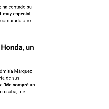
ez ha contado su
1 muy especial
,
a comprado otro
 Honda, un
admitía Márquez
ría de sus
: "
Me compré un
lo usaba, me