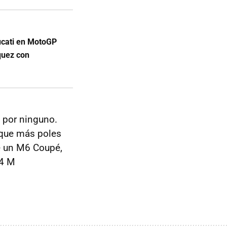
Ducati en MotoGP
quez con
o por ninguno.
o que más poles
e un M6 Coupé,
X4 M