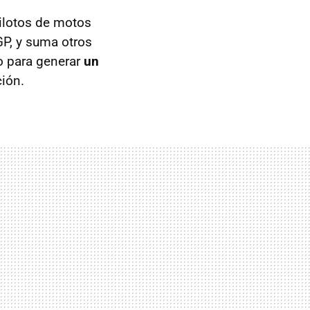
ilotos de motos
GP, y suma otros
o para generar
un
ción.