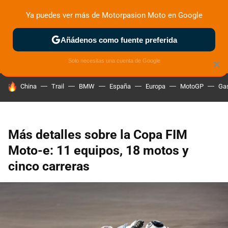
Ya puedes ver más de Motorpasion Moto en Google
ZONA DE PRUEBAS
DEPORTIVAS
MOTOS ELÉCTRICAS
Añádenos como fuente preferida
Solo necesitas una cuenta de Google
×
HOY SE HABLA DE
China
Trail
BMW
España
Europa
MotoGP
Gas
Más detalles sobre la Copa FIM
Moto-e: 11 equipos, 18 motos y
cinco carreras