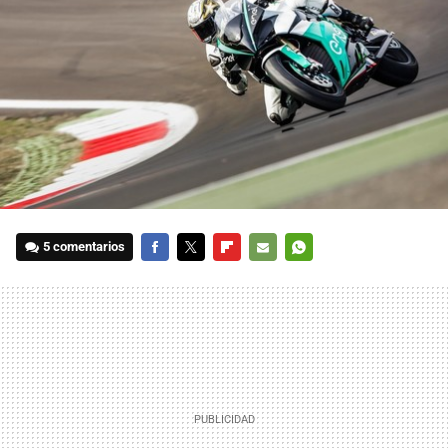
5 comentarios
FACEBOOK
TWITTER
FLIPBOARD
E-
WHATSAPP
MAIL