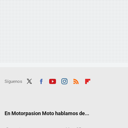
Síguenos
Twit
Fac
Yout
Inst
RSS
Flip
ter
ebo
ube
agra
boar
ok
m
d
En Motorpasion Moto hablamos de...