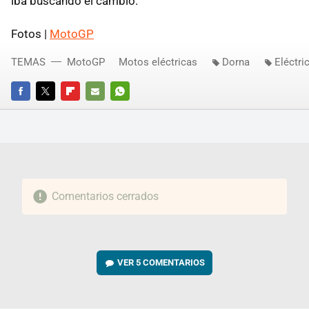
iba buscando el cambio.
Fotos |
MotoGP
TEMAS
MotoGP
Motos eléctricas
Dorna
Eléctri
FACEBOOK
TWITTER
FLIPBOARD
E-
WHATSAPP
MAIL
Comentarios cerrados
VER
5 COMENTARIOS