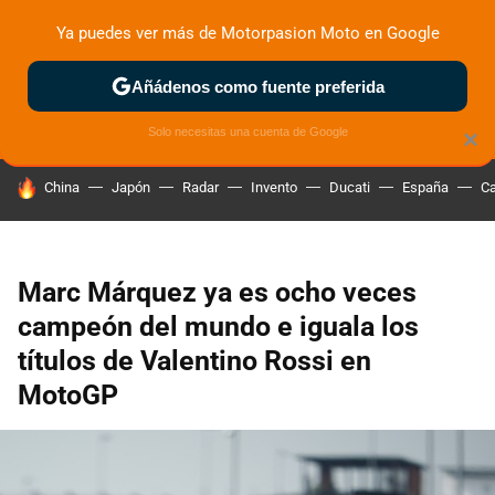
Ya puedes ver más de Motorpasion Moto en Google
ZONA DE PRUEBAS
DEPORTIVAS
MOTOS ELÉCTRICAS
Añádenos como fuente preferida
Solo necesitas una cuenta de Google
×
HOY SE HABLA DE
China
Japón
Radar
Invento
Ducati
España
Ca
Marc Márquez ya es ocho veces
campeón del mundo e iguala los
títulos de Valentino Rossi en
MotoGP