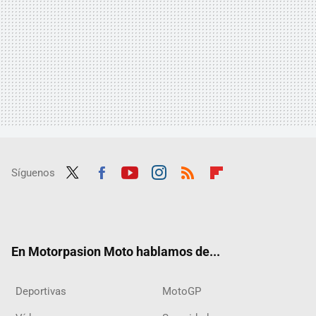
Síguenos
Twit
Fac
Yout
Inst
RSS
Flip
ter
ebo
ube
agra
boar
ok
m
d
En Motorpasion Moto hablamos de...
Deportivas
MotoGP