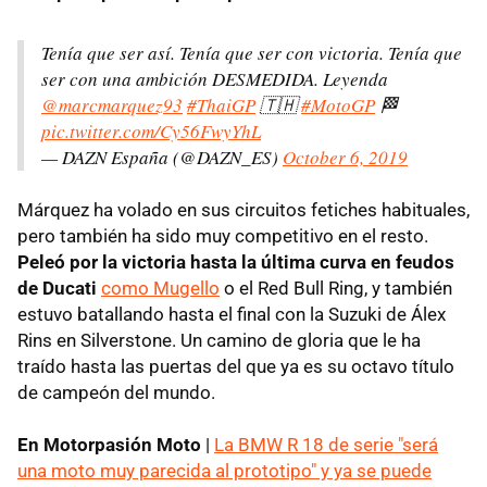
Tenía que ser así. Tenía que ser con victoria. Tenía que
ser con una ambición DESMEDIDA. Leyenda
@marcmarquez93
#ThaiGP
🇹🇭
#MotoGP
🏁
pic.twitter.com/Cy56FwyYhL
— DAZN España (@DAZN_ES)
October 6, 2019
Márquez ha volado en sus circuitos fetiches habituales,
pero también ha sido muy competitivo en el resto.
Peleó por la victoria hasta la última curva en feudos
de Ducati
como Mugello
o el Red Bull Ring, y también
estuvo batallando hasta el final con la Suzuki de Álex
Rins en Silverstone. Un camino de gloria que le ha
traído hasta las puertas del que ya es su octavo título
de campeón del mundo.
En Motorpasión Moto
|
La BMW R 18 de serie "será
una moto muy parecida al prototipo" y ya se puede