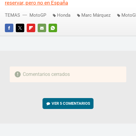
reservar, pero no en España
TEMAS
MotoGP
Honda
Marc Márquez
MotoG
FACEBOOK
TWITTER
FLIPBOARD
E-
WHATSAPP
MAIL
Comentarios cerrados
VER
5 COMENTARIOS