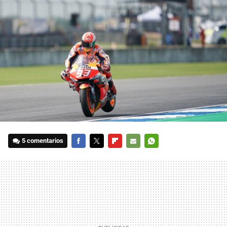
5 comentarios
FACEBOOK
TWITTER
FLIPBOARD
E-
WHATSAPP
MAIL