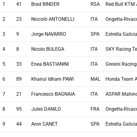
1
41
Brad BINDER
RSA
Red Bull KTM 
2
23
Niccolò ANTONELLI
ITA
Ongetta-Rivac
3
9
Jorge NAVARRO
SPA
Estrella Galici
4
8
Nicolo BULEGA
ITA
SKY Racing T
5
33
Enea BASTIANINI
ITA
Gresini Racin
6
89
Khairul Idham PAWI
MAL
Honda Team A
7
21
Francesco BAGNAIA
ITA
ASPAR Mahin
8
95
Jules DANILO
FRA
Ongetta-Rivac
9
44
Aron CANET
SPA
Estrella Galici