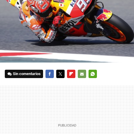
Sin comentarios
FACEBOOK
TWITTER
FLIPBOARD
E-
WHATSAPP
MAIL