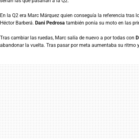
serían las que pasarían a la Q2.
En la Q2 era Marc Márquez quien conseguía la referencia tras l
Héctor Barberá.
Dani Pedrosa
también ponía su moto en las pri
Tras cambiar las ruedas, Marc salía de nuevo a por todas con
D
abandonar la vuelta. Tras pasar por meta aumentaba su ritmo y 