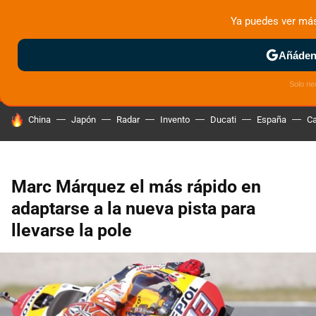
Ya puedes ver má
MENÚ
NUEVO
Añádeno
ZONA DE PRUEBAS
DEPORTIVAS
MOTOS ELÉCTRICAS
Solo ne
HOY SE HABLA DE
China
Japón
Radar
Invento
Ducati
España
Ca
Marc Márquez el más rápido en
adaptarse a la nueva pista para
llevarse la pole