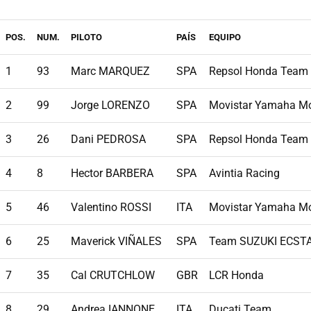
POS.
NUM.
PILOTO
PAÍS
EQUIPO
1
93
Marc MARQUEZ
SPA
Repsol Honda Team
2
99
Jorge LORENZO
SPA
Movistar Yamaha M
3
26
Dani PEDROSA
SPA
Repsol Honda Team
4
8
Hector BARBERA
SPA
Avintia Racing
5
46
Valentino ROSSI
ITA
Movistar Yamaha M
6
25
Maverick VIÑALES
SPA
Team SUZUKI ECST
7
35
Cal CRUTCHLOW
GBR
LCR Honda
8
29
Andrea IANNONE
ITA
Ducati Team