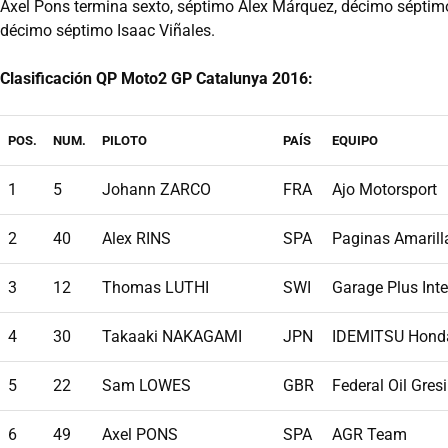
Áxel Pons termina sexto, séptimo Álex Márquez, décimo séptimo
décimo séptimo Isaac Viñales.
Clasificación QP Moto2 GP Catalunya 2016:
POS.
NUM.
PILOTO
PAÍS
EQUIPO
1
5
Johann ZARCO
FRA
Ajo Motorsport
2
40
Alex RINS
SPA
Paginas Amarill
3
12
Thomas LUTHI
SWI
Garage Plus Int
4
30
Takaaki NAKAGAMI
JPN
IDEMITSU Hond
5
22
Sam LOWES
GBR
Federal Oil Gres
6
49
Axel PONS
SPA
AGR Team