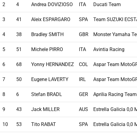
2
4
Andrea DOVIZIOSO
ITA
Ducati Team
3
41
Aleix ESPARGARO
SPA
Team SUZUKI ECST
4
38
Bradley SMITH
GBR
Monster Yamaha Te
5
51
Michele PIRRO
ITA
Avintia Racing
6
68
Yonny HERNANDEZ
COL
Aspar Team MotoG
7
50
Eugene LAVERTY
IRL
Aspar Team MotoG
8
6
Stefan BRADL
GER
Aprilia Racing Team
9
43
Jack MILLER
AUS
Estrella Galicia 0,0
10
53
Tito RABAT
SPA
Estrella Galicia 0,0