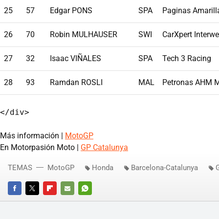
25
57
Edgar PONS
SPA
Paginas Amarill
26
70
Robin MULHAUSER
SWI
CarXpert Interwe
27
32
Isaac VIÑALES
SPA
Tech 3 Racing
28
93
Ramdan ROSLI
MAL
Petronas AHM M
Más información |
MotoGP
En Motorpasión Moto |
GP Catalunya
TEMAS
MotoGP
Honda
Barcelona-Catalunya
FACEBOOK
TWITTER
FLIPBOARD
E-
WHATSAPP
MAIL