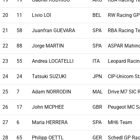
20
11
Livio LOI
BEL
RW Racing GP
21
58
Juanfran GUEVARA
SPA
RBA Racing T
22
88
Jorge MARTIN
SPA
ASPAR Mahin
23
55
Andrea LOCATELLI
ITA
Leopard Raci
24
24
Tatsuki SUZUKI
JPN
CIP-Unicom St
25
7
Adam NORRODIN
MAL
Drive M7 SIC 
26
17
John MCPHEE
GBR
Peugeot MC Sa
27
6
Maria HERRERA
SPA
MH6 Team
28
65
Philipp OETTL
GER
Schedl GP Rac