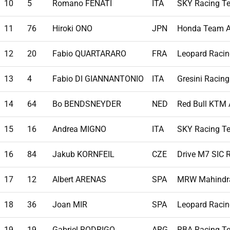
10
5
Romano FENATI
ITA
SKY Racing T
11
76
Hiroki ONO
JPN
Honda Team A
12
20
Fabio QUARTARARO
FRA
Leopard Raci
13
4
Fabio DI GIANNANTONIO
ITA
Gresini Racin
14
64
Bo BENDSNEYDER
NED
Red Bull KTM 
15
16
Andrea MIGNO
ITA
SKY Racing T
16
84
Jakub KORNFEIL
CZE
Drive M7 SIC 
17
12
Albert ARENAS
SPA
MRW Mahindr
18
36
Joan MIR
SPA
Leopard Raci
19
19
Gabriel RODRIGO
ARG
RBA Racing T