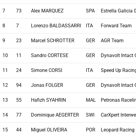
7
73
Alex MARQUEZ
SPA
Estrella Galicia
8
7
Lorenzo BALDASSARRI
ITA
Forward Team
9
23
Marcel SCHROTTER
GER
AGR Team
10
11
Sandro CORTESE
GER
Dynavolt Intact
11
24
Simone CORSI
ITA
Speed Up Racin
12
94
Jonas FOLGER
GER
Dynavolt Intact
13
55
Hafizh SYAHRIN
MAL
Petronas Raceli
14
77
Dominique AEGERTER
SWI
CarXpert Interwe
15
44
Miguel OLIVEIRA
POR
Leopard Racing