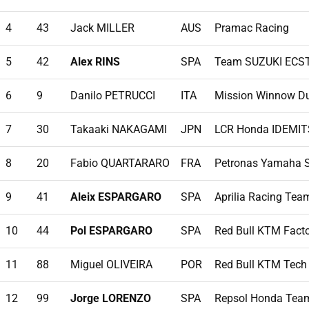
4
43
Jack MILLER
AUS
Pramac Racing
5
42
Alex RINS
SPA
Team SUZUKI ECS
6
9
Danilo PETRUCCI
ITA
Mission Winnow Du
7
30
Takaaki NAKAGAMI
JPN
LCR Honda IDEMI
8
20
Fabio QUARTARARO
FRA
Petronas Yamaha 
9
41
Aleix ESPARGARO
SPA
Aprilia Racing Tea
10
44
Pol ESPARGARO
SPA
Red Bull KTM Fact
11
88
Miguel OLIVEIRA
POR
Red Bull KTM Tech
12
99
Jorge LORENZO
SPA
Repsol Honda Tea