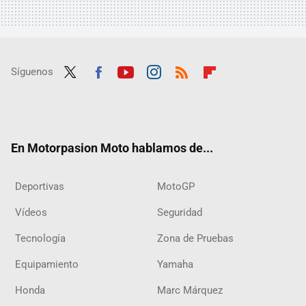
Síguenos
Twit
Fac
Yout
Inst
RSS
Flip
ter
ebo
ube
agra
boar
ok
m
d
En Motorpasion Moto hablamos de...
Deportivas
MotoGP
Vídeos
Seguridad
Tecnología
Zona de Pruebas
Equipamiento
Yamaha
Honda
Marc Márquez