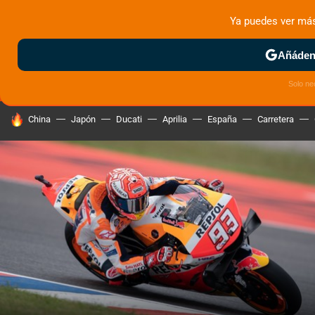
Ya puedes ver má
MENÚ
NUEVO
Añádeno
ZONA DE PRUEBAS
DEPORTIVAS
MOTOS ELÉCTRICAS
Solo ne
HOY SE HABLA DE
China
Japón
Ducati
Aprilia
España
Carretera