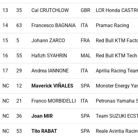
13
35
Cal CRUTCHLOW
GBR
LCR Honda CASTR
14
63
Francesco BAGNAIA
ITA
Pramac Racing
15
5
Johann ZARCO
FRA
Red Bull KTM Fact
16
55
Hafizh SYAHRIN
MAL
Red Bull KTM Tech
17
29
Andrea IANNONE
ITA
Aprilia Racing Tea
NC
12
Maverick VIÑALES
SPA
Monster Energy Y
NC
21
Franco MORBIDELLI
ITA
Petronas Yamaha 
NC
36
Joan MIR
SPA
Team SUZUKI ECS
NC
53
Tito RABAT
SPA
Reale Avintia Raci