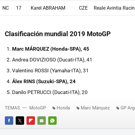
NC
17
Karel ABRAHAM
CZE
Reale Avintia Raci
Clasificación mundial 2019 MotoGP
Marc MÁRQUEZ (Honda-SPA), 45
Andrea DOVIZIOSO (Ducati-ITA), 41
Valentino ROSSI (Yamaha-ITA), 31
Álex RINS (Suzuki-SPA), 24
Danilo PETRUCCI (Ducati-ITA), 20
TEMAS
MotoGP
Honda
Marc Márquez
GP Arg
FACEBOOK
TWITTER
FLIPBOARD
E-
WHATSAPP