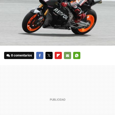
8 comentarios
FACEBOOK
TWITTER
FLIPBOARD
E-
WHATSAPP
MAIL