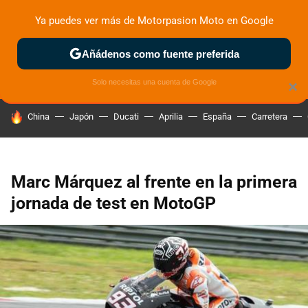
Ya puedes ver más de Motorpasion Moto en Google
ZONA DE PRUEBAS
DEPORTIVAS
MOTOS ELÉCTRICAS
Añádenos como fuente preferida
Solo necesitas una cuenta de Google
×
HOY SE HABLA DE
China
Japón
Ducati
Aprilia
España
Carretera
Marc Márquez al frente en la primera
jornada de test en MotoGP