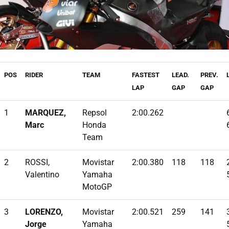
POS
RIDER
TEAM
FASTEST
LEAD.
PREV.
LAP
GAP
GAP
1
MARQUEZ,
Repsol
2:00.262
Marc
Honda
Team
2
ROSSI,
Movistar
2:00.380
118
118
Valentino
Yamaha
MotoGP
3
LORENZO,
Movistar
2:00.521
259
141
Jorge
Yamaha