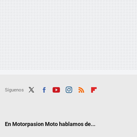
Síguenos
Twit
Fac
Yout
Inst
RSS
Flip
ter
ebo
ube
agra
boar
ok
m
d
En Motorpasion Moto hablamos de...