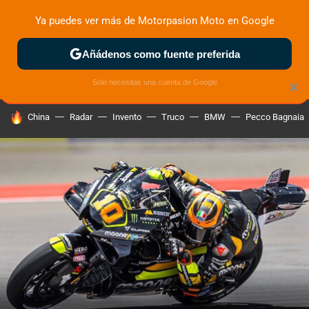
Ya puedes ver más de Motorpasion Moto en Google
ZONA DE PRUEBAS
DEPORTIVAS
MOTOS ELÉCTRICAS
Añádenos como fuente preferida
Solo necesitas una cuenta de Google
×
HOY SE HABLA DE
China
Radar
Invento
Truco
BMW
Pecco Bagnaia