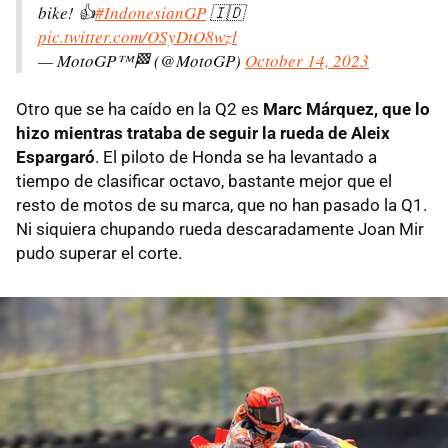
bike! 👍
#IndonesianGP
🇮🇩
pic.twitter.com/OSyDtO8wzl
— MotoGP™🏁 (@MotoGP)
October 14, 2023
Otro que se ha caído en la Q2 es
Marc Márquez, que lo
hizo mientras trataba de seguir la rueda de Aleix
Espargaró
. El piloto de Honda se ha levantado a
tiempo de clasificar octavo, bastante mejor que el
resto de motos de su marca, que no han pasado la Q1.
Ni siquiera chupando rueda descaradamente Joan Mir
pudo superar el corte.