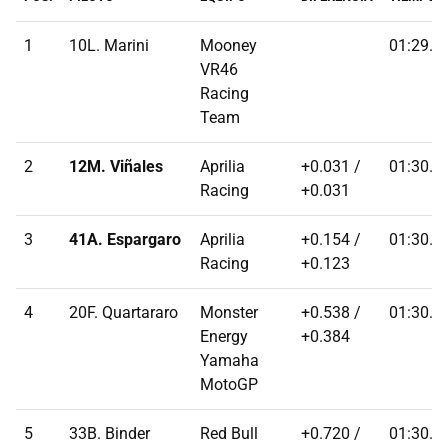
1
10L. Marini
Mooney
01:29.9
VR46
Racing
Team
2
12M. Viñales
Aprilia
+0.031 /
01:30.0
Racing
+0.031
3
41A. Espargaro
Aprilia
+0.154 /
01:30.1
Racing
+0.123
4
20F. Quartararo
Monster
+0.538 /
01:30.5
Energy
+0.384
Yamaha
MotoGP
5
33B. Binder
Red Bull
+0.720 /
01:30.6