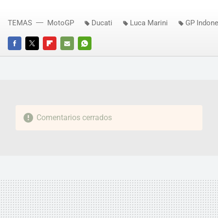
TEMAS
MotoGP
Ducati
Luca Marini
GP Indone
FACEBOOK
TWITTER
FLIPBOARD
E-
WHATSAPP
MAIL
Comentarios cerrados