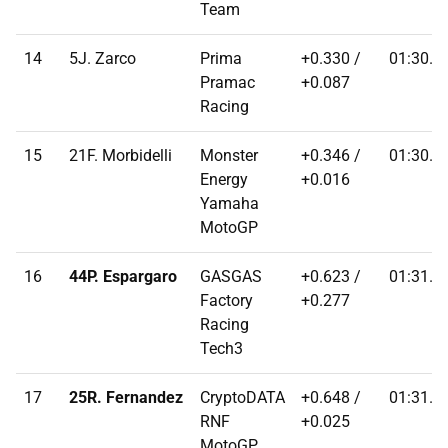
Team
14
5J. Zarco
Prima
+0.330 /
01:30.7
Pramac
+0.087
Racing
15
21F. Morbidelli
Monster
+0.346 /
01:30.7
Energy
+0.016
Yamaha
MotoGP
16
44P. Espargaro
GASGAS
+0.623 /
01:31.0
Factory
+0.277
Racing
Tech3
17
25R. Fernandez
CryptoDATA
+0.648 /
01:31.0
RNF
+0.025
MotoGP