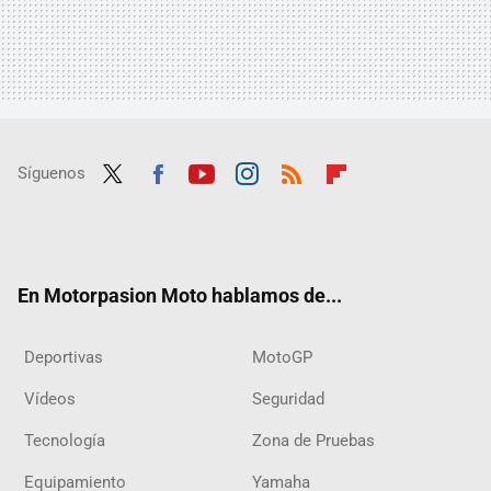
Síguenos
Twit
Fac
Yout
Inst
RSS
Flip
ter
ebo
ube
agra
boar
ok
m
d
En Motorpasion Moto hablamos de...
Deportivas
MotoGP
Vídeos
Seguridad
Tecnología
Zona de Pruebas
Equipamiento
Yamaha