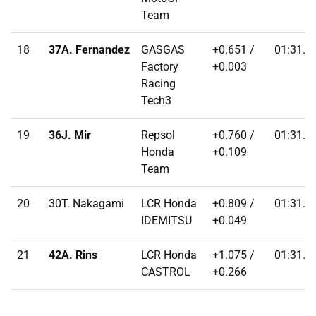
Team
18
37A. Fernandez
GASGAS
+0.651 /
01:31.0
Factory
+0.003
Racing
Tech3
19
36J. Mir
Repsol
+0.760 /
01:31.1
Honda
+0.109
Team
20
30T. Nakagami
LCR Honda
+0.809 /
01:31.1
IDEMITSU
+0.049
21
42A. Rins
LCR Honda
+1.075 /
01:31.4
CASTROL
+0.266