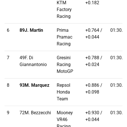
KTM
+0.182
Factory
Racing
6
89J. Martin
Prima
+0.764 /
01:30.7
Pramac
+0.044
Racing
7
49F. Di
Gresini
+0.788 /
01:30.7
Giannantonio
Racing
+0.024
MotoGP
8
93M. Marquez
Repsol
+0.886 /
01:30.8
Honda
+0.098
Team
9
72M. Bezzecchi
Mooney
+0.930 /
01:30.9
VR46
+0.044
Racing