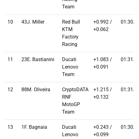
Team
10
43J. Miller
Red Bull
+0.992 /
01:30.9
KTM
+0.062
Factory
Racing
11
23E. Bastianini
Ducati
+1.083 /
01:31.0
Lenovo
+0.091
Team
12
88M. Oliveira
CryptoDATA
+1.215 /
01:31.1
RNF
+0.132
MotoGP
Team
13
1F. Bagnaia
Ducati
+0.243 /
01:30.6
Lenovo
+0.099