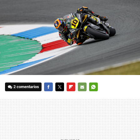
2 comentarios
FACEBOOK
TWITTER
FLIPBOARD
E-
WHATSAPP
MAIL