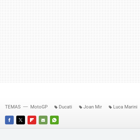
TEMAS
MotoGP
Ducati
Joan Mir
Luca Marini
FACEBOOK
TWITTER
FLIPBOARD
E-
WHATSAPP
MAIL