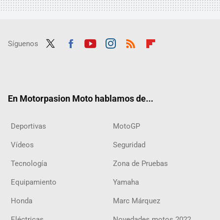
Síguenos
Twit
Fac
Yout
Inst
RSS
Flip
ter
ebo
ube
agra
boar
ok
m
d
En Motorpasion Moto hablamos de...
Deportivas
MotoGP
Vídeos
Seguridad
Tecnología
Zona de Pruebas
Equipamiento
Yamaha
Honda
Marc Márquez
Eléctricas
Novedades motos 2022