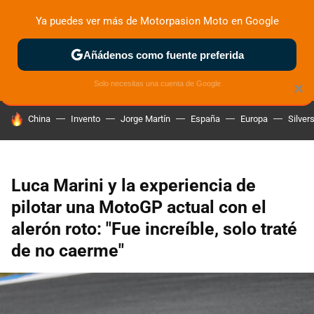
Ya puedes ver más de Motorpasion Moto en Google
ZONA DE PRUEBAS
DEPORTIVAS
MOTOS ELÉCTRICAS
Añádenos como fuente preferida
Solo necesitas una cuenta de Google
×
HOY SE HABLA DE
China
Invento
Jorge Martín
España
Europa
Silver
Luca Marini y la experiencia de
pilotar una MotoGP actual con el
alerón roto: "Fue increíble, solo traté
de no caerme"