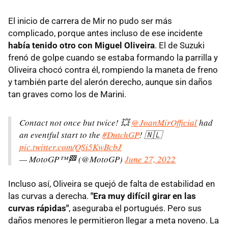
El inicio de carrera de Mir no pudo ser más
complicado, porque antes incluso de ese incidente
había tenido otro con Miguel Oliveira
. El de Suzuki
frenó de golpe cuando se estaba formando la parrilla y
Oliveira chocó contra él, rompiendo la maneta de freno
y también parte del alerón derecho, aunque sin daños
tan graves como los de Marini.
Contact not once but twice! 💥
@JoanMirOfficial
had
an eventful start to the
#DutchGP
! 🇳🇱
pic.twitter.com/QSi5KwBcbJ
— MotoGP™🏁 (@MotoGP)
June 27, 2022
Incluso así, Oliveira se quejó de falta de estabilidad en
las curvas a derecha.
"Era muy difícil girar en las
curvas rápidas"
, aseguraba el portugués. Pero sus
daños menores le permitieron llegar a meta noveno. La