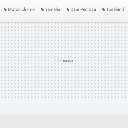
Motociclismo
Yamaha
Dani Pedrosa
Toseland
Michelin
Qatar
Losail