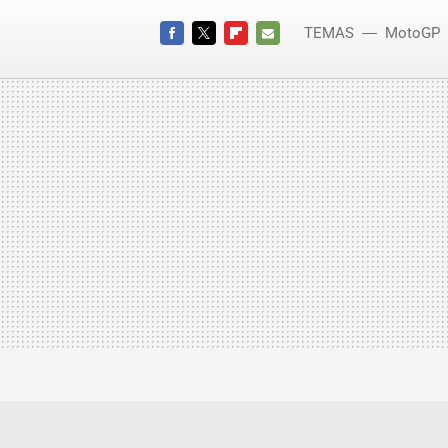
TEMAS
MotoGP
Lorenzo
FACEBOOK
TWITTER
FLIPBOARD
E-
MAIL