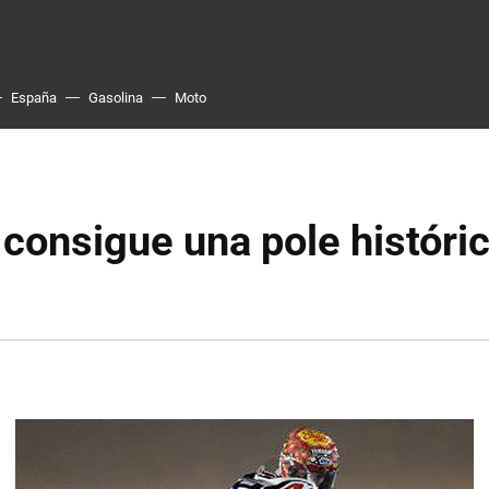
España
Gasolina
Moto
consigue una pole históri