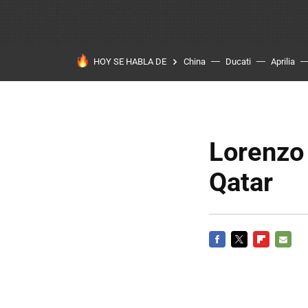
HOY SE HABLA DE
China
Ducati
Aprilia
Lorenzo 
Qatar
FACEBOOK
TWITTER
FLIPBOARD
E-
MAIL