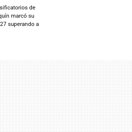
ificatorios de
rquín marcó su
.927 superando a