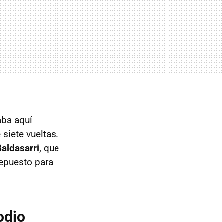
aba aquí
siete vueltas.
aldasarri
, que
repuesto para
odio