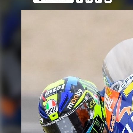
FACEBOOK
TWITTER
FLIPBOARD
E-
MAIL