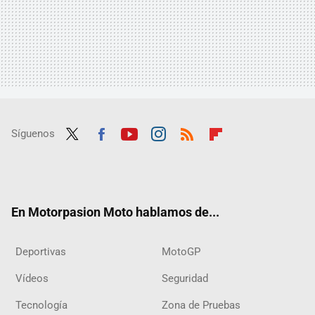
Síguenos
Twit
Fac
Yout
Inst
RSS
Flip
ter
ebo
ube
agra
boar
ok
m
d
En Motorpasion Moto hablamos de...
Deportivas
MotoGP
Vídeos
Seguridad
Tecnología
Zona de Pruebas