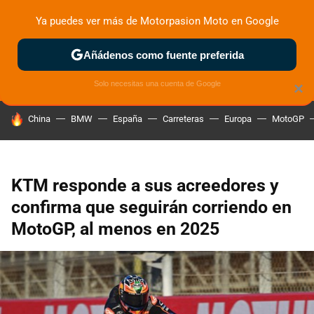
Ya puedes ver más de Motorpasion Moto en Google
ZONA DE PRUEBAS
DEPORTIVAS
MOTOS ELÉCTRICAS
Añádenos como fuente preferida
Solo necesitas una cuenta de Google
×
HOY SE HABLA DE
China
BMW
España
Carreteras
Europa
MotoGP
KTM responde a sus acreedores y
confirma que seguirán corriendo en
MotoGP, al menos en 2025