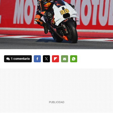
1 comentario
FACEBOOK
TWITTER
FLIPBOARD
E-
WHATSAPP
MAIL