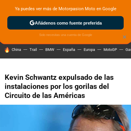
Ya puedes ver más de Motorpasion Moto en Google
MENÚ
NUEVO
Añádenos como fuente preferida
ZONA DE PRUEBAS
DEPORTIVAS
MOTOS ELÉCTRICAS
Solo necesitas una cuenta de Google
×
HOY SE HABLA DE
China
Trail
BMW
España
Europa
MotoGP
Gas
Kevin Schwantz expulsado de las
instalaciones por los gorilas del
Circuito de las Américas