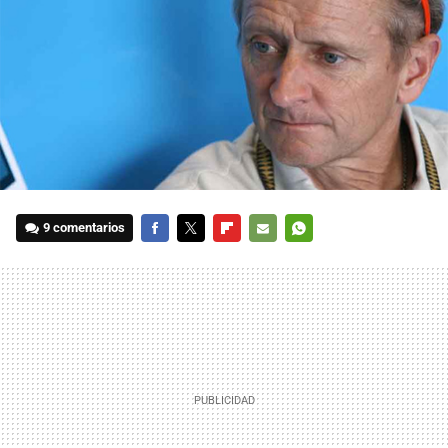
9 comentarios
FACEBOOK
TWITTER
FLIPBOARD
E-
WHATSAPP
MAIL