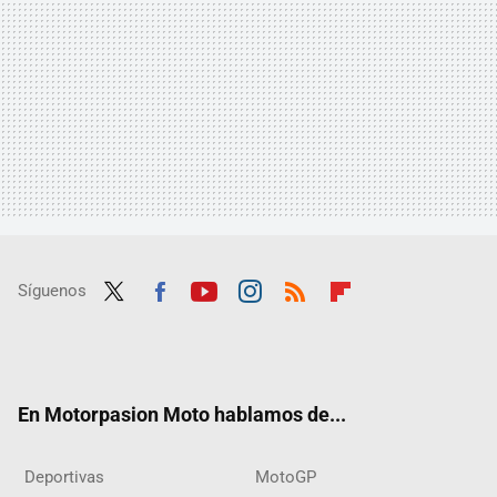
Síguenos
Twit
Fac
Yout
Inst
RSS
Flip
ter
ebo
ube
agra
boar
ok
m
d
En Motorpasion Moto hablamos de...
Deportivas
MotoGP