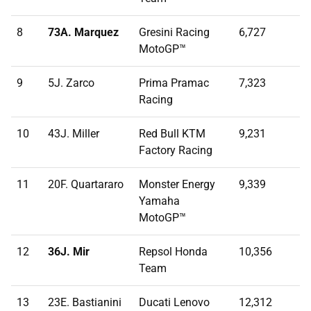
8
73A. Marquez
Gresini Racing
6,727
MotoGP™
9
5J. Zarco
Prima Pramac
7,323
Racing
10
43J. Miller
Red Bull KTM
9,231
Factory Racing
11
20F. Quartararo
Monster Energy
9,339
Yamaha
MotoGP™
12
36J. Mir
Repsol Honda
10,356
Team
13
23E. Bastianini
Ducati Lenovo
12,312