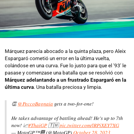
Márquez parecía abocado a la quinta plaza, pero Aleix
Espargaró cometió un error en la última vuelta,
colándose en una curva. Fue lo justo para que el '93' le
pasase y comenzase una batalla que se resolvió con
Márquez adelantando a un frustrado Espargaró en la
última curva
. Una batalla preciosa y limpia.
👏
@PeccoBagnaia
gets a two-for-one!
He takes advantage of battling ahead! He's up to 7th
now! 📈
#ThaiGP
🇹🇭
pic.twitter.com/lRPiXEY7XG
— MotoGP™🏁 (@MotoGP)
October 28, 2023