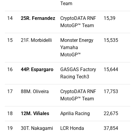
Team
14
25R. Fernandez
CryptoDATA RNF
15,39
MotoGP™ Team
15
21F. Morbidelli
Monster Energy
15,535
Yamaha
MotoGP™
16
44P. Espargaro
GASGAS Factory
15,644
Racing Tech3
17
88M. Oliveira
CryptoDATA RNF
17,753
MotoGP™ Team
18
12M. Viñales
Aprilia Racing
22,675
19
30T. Nakagami
LCR Honda
37,854