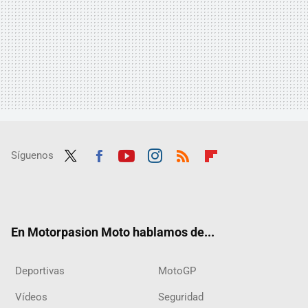
Síguenos
Twit
Fac
Yout
Inst
RSS
Flip
ter
ebo
ube
agra
boar
ok
m
d
En Motorpasion Moto hablamos de...
Deportivas
MotoGP
Vídeos
Seguridad