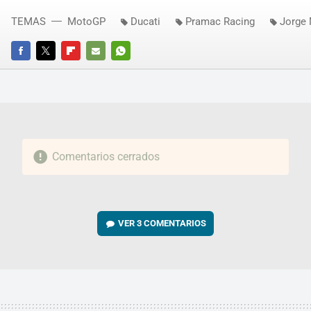
TEMAS
MotoGP
Ducati
Pramac Racing
Jorge 
FACEBOOK
TWITTER
FLIPBOARD
E-
WHATSAPP
MAIL
Comentarios cerrados
VER
3 COMENTARIOS