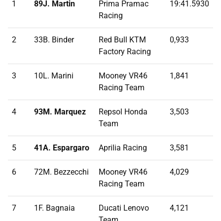
1
89J. Martin
Prima Pramac
19:41.5930
Racing
2
33B. Binder
Red Bull KTM
0,933
Factory Racing
3
10L. Marini
Mooney VR46
1,841
Racing Team
4
93M. Marquez
Repsol Honda
3,503
Team
5
41A. Espargaro
Aprilia Racing
3,581
6
72M. Bezzecchi
Mooney VR46
4,029
Racing Team
7
1F. Bagnaia
Ducati Lenovo
4,121
Team