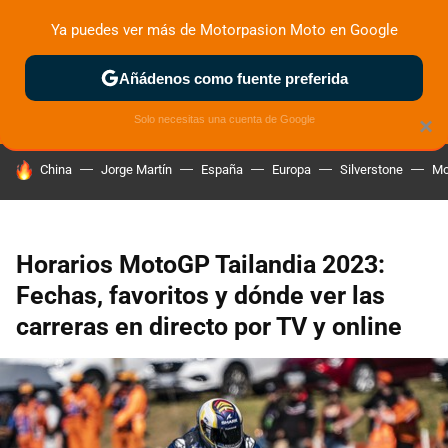
Ya puedes ver más de Motorpasion Moto en Google
ZONA DE PRUEBAS
DEPORTIVAS
MOTOS ELÉCTRICAS
Añádenos como fuente preferida
Solo necesitas una cuenta de Google
×
HOY SE HABLA DE
China
Jorge Martín
España
Europa
Silverstone
Mo
Horarios MotoGP Tailandia 2023:
Fechas, favoritos y dónde ver las
carreras en directo por TV y online