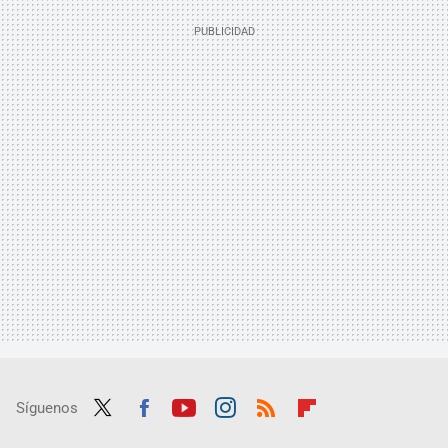
Síguenos
Twit
Fac
Yout
Inst
RSS
Flip