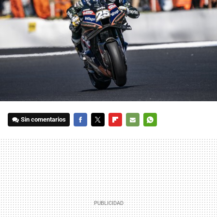
Sin comentarios
FACEBOOK
TWITTER
FLIPBOARD
E-
WHATSAPP
MAIL