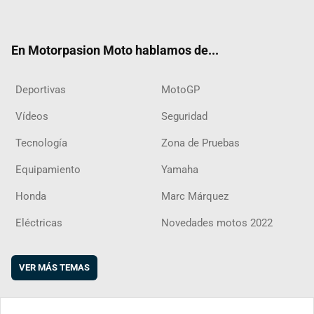
ter
ebo
ube
agra
boar
ok
m
d
En Motorpasion Moto hablamos de...
Deportivas
MotoGP
Vídeos
Seguridad
Tecnología
Zona de Pruebas
Equipamiento
Yamaha
Honda
Marc Márquez
Eléctricas
Novedades motos 2022
VER MÁS TEMAS