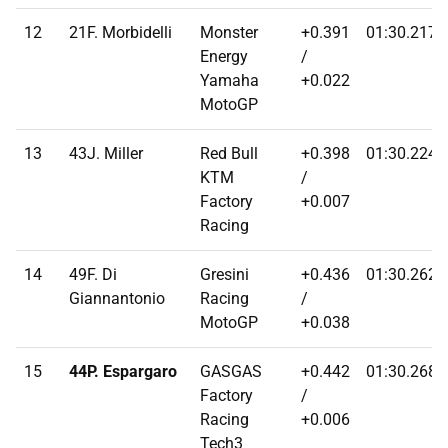
12
21F. Morbidelli
Monster
+0.391
01:30.2170
Energy
/
Yamaha
+0.022
MotoGP
13
43J. Miller
Red Bull
+0.398
01:30.2240
KTM
/
Factory
+0.007
Racing
14
49F. Di
Gresini
+0.436
01:30.2620
Giannantonio
Racing
/
MotoGP
+0.038
15
44P. Espargaro
GASGAS
+0.442
01:30.2680
Factory
/
Racing
+0.006
Tech3