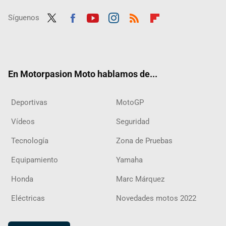
Síguenos
Twit
Fac
Yout
Inst
RSS
Flip
ter
ebo
ube
agra
boar
ok
m
d
En Motorpasion Moto hablamos de...
Deportivas
MotoGP
Vídeos
Seguridad
Tecnología
Zona de Pruebas
Equipamiento
Yamaha
Honda
Marc Márquez
Eléctricas
Novedades motos 2022