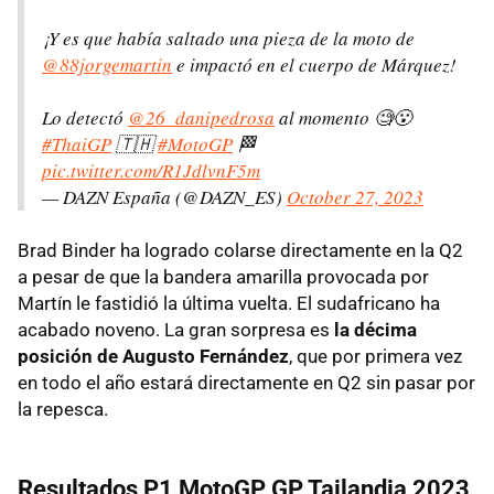
¡Y es que había saltado una pieza de la moto de
@88jorgemartin
e impactó en el cuerpo de Márquez!
Lo detectó
@26_danipedrosa
al momento 🧐😮
#ThaiGP
🇹🇭
#MotoGP
🏁
pic.twitter.com/R1JdlvnF5m
— DAZN España (@DAZN_ES)
October 27, 2023
Brad Binder ha logrado colarse directamente en la Q2
a pesar de que la bandera amarilla provocada por
Martín le fastidió la última vuelta. El sudafricano ha
acabado noveno. La gran sorpresa es
la décima
posición de Augusto Fernández
, que por primera vez
en todo el año estará directamente en Q2 sin pasar por
la repesca.
Resultados P1 MotoGP GP Tailandia 2023