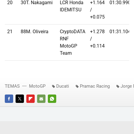
20
30T. Nakagami
LCR Honda
+1.164
01:30.9900
IDEMITSU
/
+0.075
21
88M. Oliveira
CryptoDATA
+1.278
01:31.1040
RNF
/
MotoGP
+0.114
Team
TEMAS
MotoGP
Ducati
Pramac Racing
Jorge 
FACEBOOK
TWITTER
FLIPBOARD
E-
WHATSAPP
MAIL