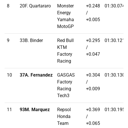
8
20F. Quartararo
Monster
+0.248
01:30.0740
Energy
/
Yamaha
+0.005
MotoGP
9
33B. Binder
Red Bull
+0.295
01:30.1210
KTM
/
Factory
+0.047
Racing
10
37A. Fernandez
GASGAS
+0.304
01:30.1300
Factory
/
Racing
+0.009
Tech3
11
93M. Marquez
Repsol
+0.369
01:30.1950
Honda
/
Team
+0.065