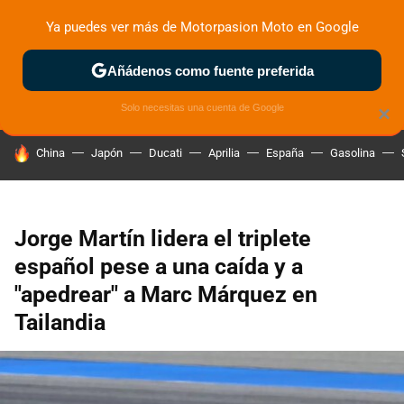
Ya puedes ver más de Motorpasion Moto en Google
ZONA DE PRUEBAS
DEPORTIVAS
MOTOS ELÉCTRICAS
Añádenos como fuente preferida
Solo necesitas una cuenta de Google
×
HOY SE HABLA DE
China
Japón
Ducati
Aprilia
España
Gasolina
Jorge Martín lidera el triplete
español pese a una caída y a
"apedrear" a Marc Márquez en
Tailandia