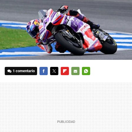
1 comentario
FACEBOOK
TWITTER
FLIPBOARD
E-
WHATSAPP
MAIL