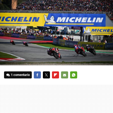
1 comentario
FACEBOOK
TWITTER
FLIPBOARD
E-
WHATSAPP
MAIL