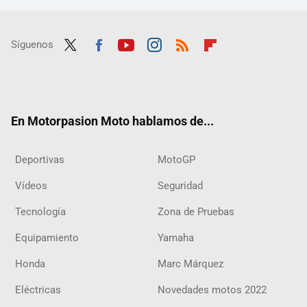
Síguenos
Twit
Fac
Yout
Inst
RSS
Flip
ter
ebo
ube
agra
boar
ok
m
d
En Motorpasion Moto hablamos de...
Deportivas
MotoGP
Vídeos
Seguridad
Tecnología
Zona de Pruebas
Equipamiento
Yamaha
Honda
Marc Márquez
Eléctricas
Novedades motos 2022