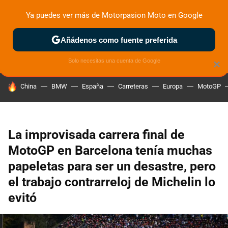
Ya puedes ver más de Motorpasion Moto en Google
ZONA DE PRUEBAS
DEPORTIVAS
MOTOS ELÉCTRICAS
Añádenos como fuente preferida
Solo necesitas una cuenta de Google
×
HOY SE HABLA DE
China
BMW
España
Carreteras
Europa
MotoGP
La improvisada carrera final de
MotoGP en Barcelona tenía muchas
papeletas para ser un desastre, pero
el trabajo contrarreloj de Michelin lo
evitó