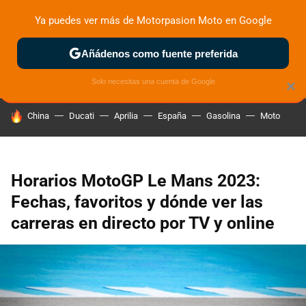
Ya puedes ver más de Motorpasion Moto en Google
ZONA DE PRUEBAS
DEPORTIVAS
MOTOS ELÉCTRICAS
Añádenos como fuente preferida
Solo necesitas una cuenta de Google
×
HOY SE HABLA DE
China
Ducati
Aprilia
España
Gasolina
Moto
Horarios MotoGP Le Mans 2023:
Fechas, favoritos y dónde ver las
carreras en directo por TV y online