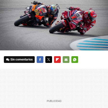
Sin comentarios
FACEBOOK
TWITTER
FLIPBOARD
E-
WHATSAPP
MAIL