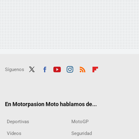
Síguenos
Twit
Fac
Yout
Inst
RSS
Flip
ter
ebo
ube
agra
boar
ok
m
d
En Motorpasion Moto hablamos de...
Deportivas
MotoGP
Vídeos
Seguridad