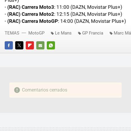
-
(RAC) Carrera Moto3
: 11:00 (DAZN, Movistar Plus+)
-
(RAC) Carrera Moto2
: 12:15 (DAZN, Movistar Plus+)
-
(RAC) Carrera MotoGP
: 14:00 (DAZN, Movistar Plus+)
TEMAS
MotoGP
Le Mans
GP Francia
Marc Má
FACEBOOK
TWITTER
FLIPBOARD
E-
WHATSAPP
MAIL
Comentarios cerrados