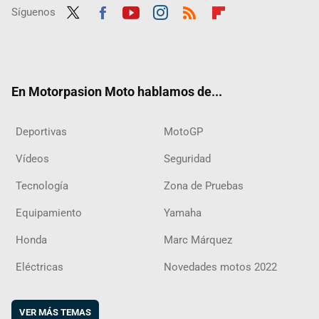
Síguenos
Twit
Fac
Yout
Inst
RSS
Flip
ter
ebo
ube
agra
boar
ok
m
d
En Motorpasion Moto hablamos de...
Deportivas
MotoGP
Vídeos
Seguridad
Tecnología
Zona de Pruebas
Equipamiento
Yamaha
Honda
Marc Márquez
Eléctricas
Novedades motos 2022
VER MÁS TEMAS