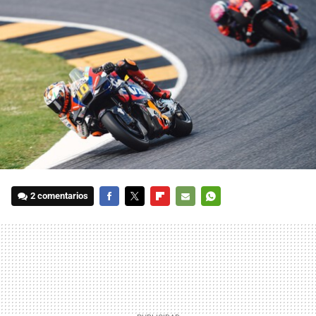
2 comentarios
FACEBOOK
TWITTER
FLIPBOARD
E-
WHATSAPP
MAIL