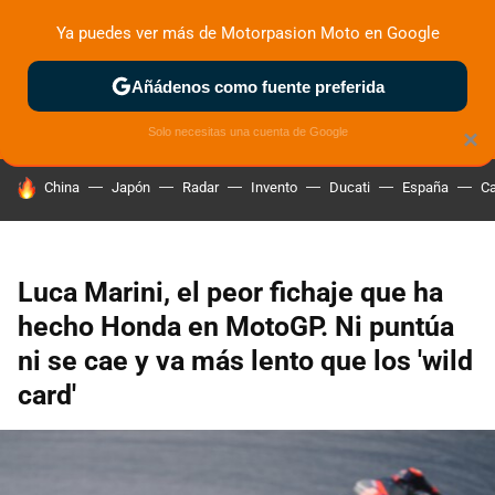
Ya puedes ver más de Motorpasion Moto en Google
ZONA DE PRUEBAS
DEPORTIVAS
MOTOS ELÉCTRICAS
Añádenos como fuente preferida
Solo necesitas una cuenta de Google
×
HOY SE HABLA DE
China
Japón
Radar
Invento
Ducati
España
Ca
Luca Marini, el peor fichaje que ha
hecho Honda en MotoGP. Ni puntúa
ni se cae y va más lento que los 'wild
card'