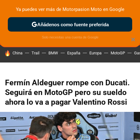
Ya puedes ver más de Motorpasion Moto en Google
MENÚ
NUEVO
Añádenos como fuente preferida
ZONA DE PRUEBAS
DEPORTIVAS
MOTOS ELÉCTRICAS
Solo necesitas una cuenta de Google
×
HOY SE HABLA DE
China
Trail
BMW
España
Europa
MotoGP
Gas
Fermín Aldeguer rompe con Ducati.
Seguirá en MotoGP pero su sueldo
ahora lo va a pagar Valentino Rossi