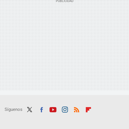
Síguenos
Twit
Fac
Yout
Inst
RSS
Flip
ter
ebo
ube
agra
boar