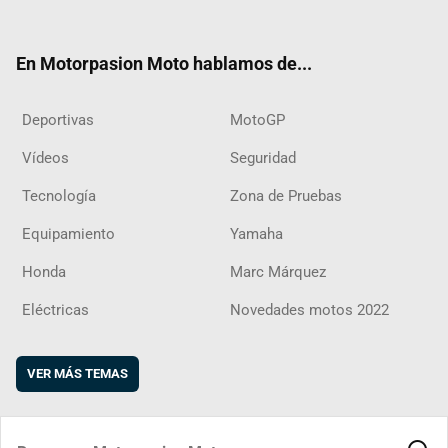
ter
ebo
ube
agra
boar
ok
m
d
En Motorpasion Moto hablamos de...
Deportivas
MotoGP
Vídeos
Seguridad
Tecnología
Zona de Pruebas
Equipamiento
Yamaha
Honda
Marc Márquez
Eléctricas
Novedades motos 2022
VER MÁS TEMAS