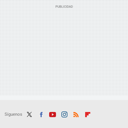
Síguenos
Twit
Fac
Yout
Inst
RSS
Flip