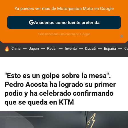
Ya puedes ver más de Motorpasion Moto en Google
ZONA DE PRUEBAS
DEPORTIVAS
MOTOS ELÉCTRICAS
Añádenos como fuente preferida
Solo necesitas una cuenta de Google
×
HOY SE HABLA DE
China
Japón
Radar
Invento
Ducati
España
Ca
"Esto es un golpe sobre la mesa".
Pedro Acosta ha logrado su primer
podio y ha celebrado confirmando
que se queda en KTM