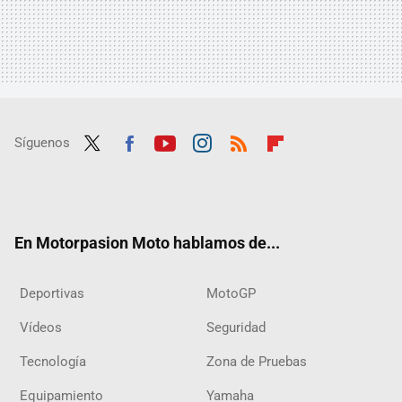
Síguenos
Twit
Fac
Yout
Inst
RSS
Flip
ter
ebo
ube
agra
boar
ok
m
d
En Motorpasion Moto hablamos de...
Deportivas
MotoGP
Vídeos
Seguridad
Tecnología
Zona de Pruebas
Equipamiento
Yamaha