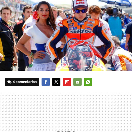
4 comentarios
FACEBOOK
TWITTER
FLIPBOARD
E-
WHATSAPP
MAIL