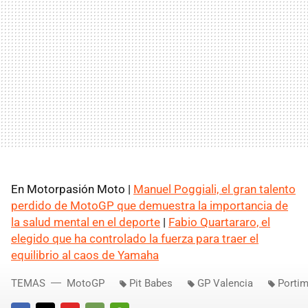
En Motorpasión Moto |
Manuel Poggiali, el gran talento
perdido de MotoGP que demuestra la importancia de
la salud mental en el deporte
|
Fabio Quartararo, el
elegido que ha controlado la fuerza para traer el
equilibrio al caos de Yamaha
TEMAS
MotoGP
Pit Babes
GP Valencia
Porti