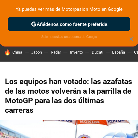
Ya puedes ver más de Motorpasion Moto en Google
ZONA DE PRUEBAS
DEPORTIVAS
MOTOS ELÉCTRICAS
Añádenos como fuente preferida
Solo necesitas una cuenta de Google
×
HOY SE HABLA DE
China
Japón
Radar
Invento
Ducati
España
Ca
Los equipos han votado: las azafatas
de las motos volverán a la parrilla de
MotoGP para las dos últimas
carreras