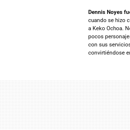
Dennis Noyes fue
cuando se hizo c
a Keko Ochoa. No
pocos personajes
con sus servicio
convirtiéndose e