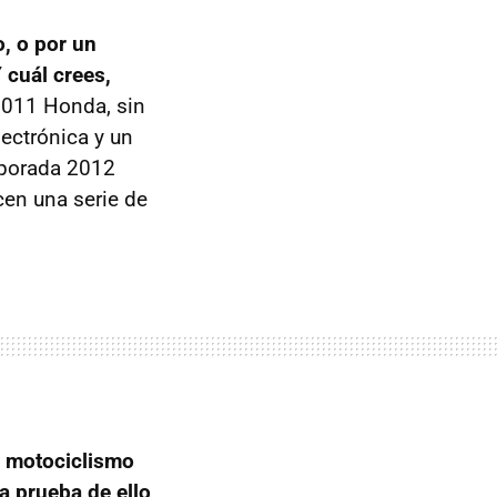
, o por un
 cuál crees,
2011 Honda, sin
lectrónica y un
mporada 2012
cen una serie de
l motociclismo
a prueba de ello