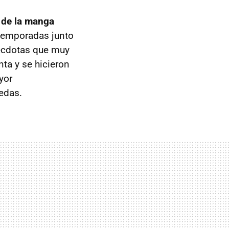
 de la manga
 temporadas junto
nécdotas que muy
ta y se hicieron
yor
edas.