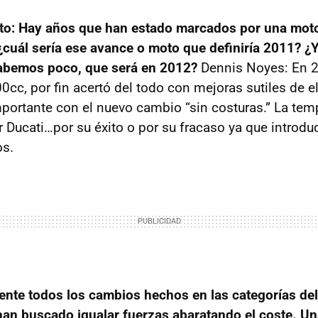
o: Hay años que han estado marcados por una moto
¿cuál sería ese avance o moto que definiría 2011? ¿Y
abemos poco, que será en 2012?
Dennis Noyes: En 
800cc, por fin acertó del todo con mejoras sutiles de e
portante con el nuevo cambio “sin costuras.” La te
 Ducati…por su éxito o por su fracaso ya que introdu
os.
nte todos los cambios hechos en las categorías de
an buscado igualar fuerzas abaratando el coste. Un