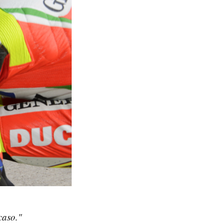
caso."