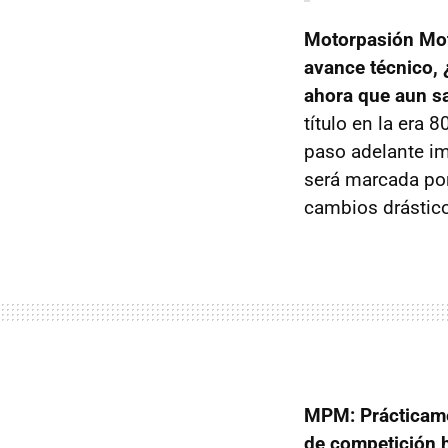
Motorpasión Mot
avance técnico, 
ahora que aun s
título en la era 
paso adelante im
será marcada por
cambios drástic
MPM: Prácticame
de competición h