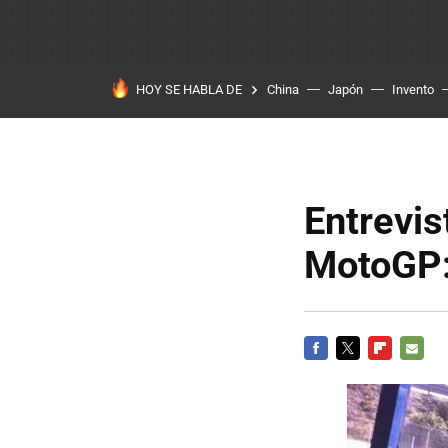
HOY SE HABLA DE
China
Japón
Invento
Entrevis
MotoGP:
FACEBOOK
TWITTER
FLIPBOARD
E-
MAIL