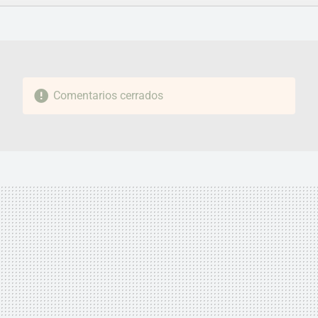
FACEBOOK
TWITTER
FLIPBOARD
E-
WHATSAPP
MAIL
Comentarios cerrados