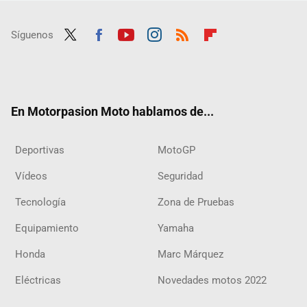
Síguenos
Twit
Fac
Yout
Inst
RSS
Flip
ter
ebo
ube
agra
boar
ok
m
d
En Motorpasion Moto hablamos de...
Deportivas
MotoGP
Vídeos
Seguridad
Tecnología
Zona de Pruebas
Equipamiento
Yamaha
Honda
Marc Márquez
Eléctricas
Novedades motos 2022