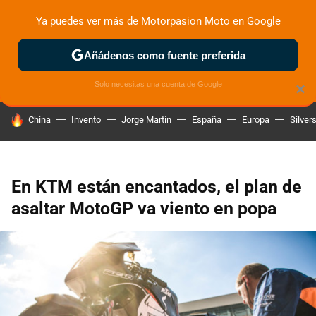
Ya puedes ver más de Motorpasion Moto en Google
ZONA DE PRUEBAS
DEPORTIVAS
MOTOS ELÉCTRICAS
Añádenos como fuente preferida
Solo necesitas una cuenta de Google
×
HOY SE HABLA DE
China
Invento
Jorge Martín
España
Europa
Silver
En KTM están encantados, el plan de
asaltar MotoGP va viento en popa