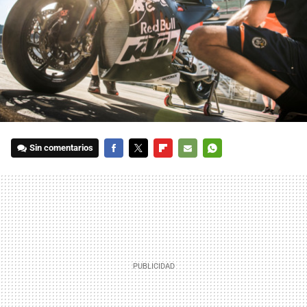
Sin comentarios
FACEBOOK
TWITTER
FLIPBOARD
E-
WHATSAPP
MAIL