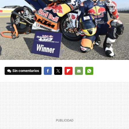
Sin comentarios
FACEBOOK
TWITTER
FLIPBOARD
E-
WHATSAPP
MAIL