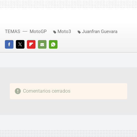
TEMAS
MotoGP
Moto3
Juanfran Guevara
FACEBOOK
TWITTER
FLIPBOARD
E-
WHATSAPP
MAIL
Comentarios cerrados