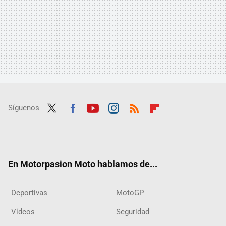
Síguenos
Twit
Fac
Yout
Inst
RSS
Flip
ter
ebo
ube
agra
boar
ok
m
d
En Motorpasion Moto hablamos de...
Deportivas
MotoGP
Vídeos
Seguridad