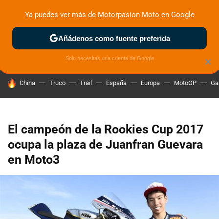
Ya puedes ver más de Motorpasion Moto en Google
ZONA DE PRUEBAS
DEPORTIVAS
MOTOS ELÉCTRICAS
Añádenos como fuente preferida
Solo necesitas una cuenta de Google
×
HOY SE HABLA DE
China
Truco
Trail
España
Europa
MotoGP
Ga
El campeón de la Rookies Cup 2017
ocupa la plaza de Juanfran Guevara
en Moto3