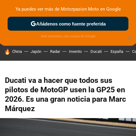
Ya puedes ver más de Motorpasion Moto en Google
ZONA DE PRUEBAS
DEPORTIVAS
MOTOS ELÉCTRICAS
Añádenos como fuente preferida
Solo necesitas una cuenta de Google
×
HOY SE HABLA DE
China
Japón
Radar
Invento
Ducati
España
Ca
Ducati va a hacer que todos sus
pilotos de MotoGP usen la GP25 en
2026. Es una gran noticia para Marc
Márquez