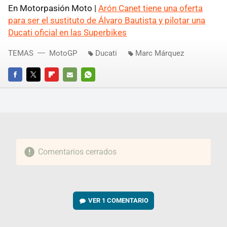
En Motorpasión Moto |
Arón Canet tiene una oferta
para ser el sustituto de Álvaro Bautista y pilotar una
Ducati oficial en las Superbikes
TEMAS
MotoGP
Ducati
Marc Márquez
FACEBOOK
TWITTER
FLIPBOARD
E-
WHATSAPP
MAIL
Comentarios cerrados
VER
1 COMENTARIO