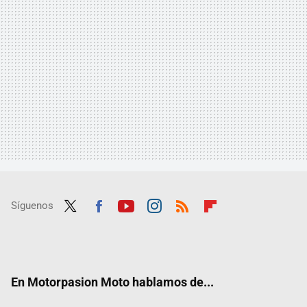
Síguenos
Twit
Fac
Yout
Inst
RSS
Flip
ter
ebo
ube
agra
boar
ok
m
d
En Motorpasion Moto hablamos de...